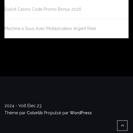
Euslot Casino Code Promo Bonus 2026
Machine à Sous Avec Multiplicateur Argent Réel
2024 - Volt Elec 23
Thème par
Colorlib
Propulsé par
WordPress