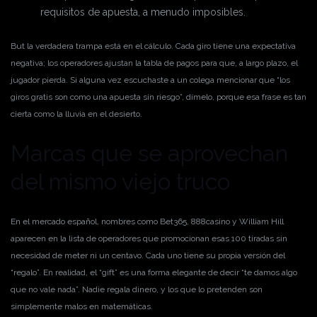
requisitos de apuesta, a menudo imposibles.
But la verdadera trampa está en el cálculo. Cada giro tiene una expectativa
negativa; los operadores ajustan la tabla de pagos para que, a largo plazo, el
jugador pierda. Si alguna vez escuchaste a un colega mencionar que “los
giros gratis son como una apuesta sin riesgo”, dímelo, porque esa frase es tan
cierta como la lluvia en el desierto.
Marcas que se aprovechan
del mismo viejo truco
En el mercado español, nombres como Bet365, 888casino y William Hill
aparecen en la lista de operadores que promocionan esas 100 tiradas sin
necesidad de meter ni un centavo. Cada uno tiene su propia versión del
“regalo”. En realidad, el “gift” es una forma elegante de decir “te damos algo
que no vale nada”. Nadie regala dinero, y los que lo pretenden son
simplemente malos en matemáticas.