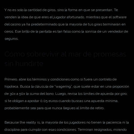
Y no es solo la cantidad de giros, sino la forma en que se presentan. Te
venden la idea de que eres el jugador afortunado, mientras que el software
del casino ya ha predeterminado que la mayoría de tus giras terminarán en
ceros. Ese brillo de la pantalla es tan falso como la sonrisa de un vendedor de
seguros.
Cómo sobrevivir al mar de promesas
sin hundirte
Primero, abre los términos y condiciones como si fuera un contrato de
hipoteca. Busca la cláusula de “wagering”, que suele estar en una proporción
de 30x a 50x la suma del bono. Luego, revisa los límites de apuesta por giro;
si te obligan a apostar 0,05 euros cuando buscas una apuesta mínima,
probablemente sea para que nunca llegues al límite de retiro.
Because the reality is, la mayoría de los jugadores no tienen la paciencia ni la
disciplina para cumplir con esas condiciones. Terminan resignados, mirando