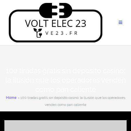
Aller
au
contenu
100 tiradas gratis sin deposito casino:
la ilusión que los operadores venden
como pan caliente
Home
»
100 tiradas gratis sin deposito casino: la ilusión que los operadores
venden como pan caliente