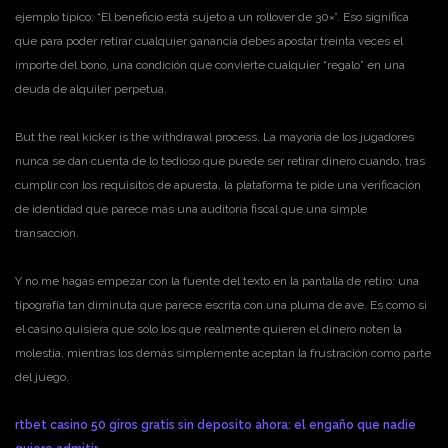
ejemplo típico: “El beneficio está sujeto a un rollover de 30×”. Eso significa
que para poder retirar cualquier ganancia debes apostar treinta veces el
importe del bono, una condición que convierte cualquier “regalo” en una
deuda de alquiler perpetua.
But the real kicker is the withdrawal process. La mayoría de los jugadores
nunca se dan cuenta de lo tedioso que puede ser retirar dinero cuando, tras
cumplir con los requisitos de apuesta, la plataforma te pide una verificación
de identidad que parece más una auditoría fiscal que una simple
transacción.
Y no me hagas empezar con la fuente del texto en la pantalla de retiro: una
tipografía tan diminuta que parece escrita con una pluma de ave. Es como si
el casino quisiera que solo los que realmente quieren el dinero noten la
molestia, mientras los demás simplemente aceptan la frustración como parte
del juego.
rtbet casino 50 giros gratis sin deposito ahora: el engaño que nadie