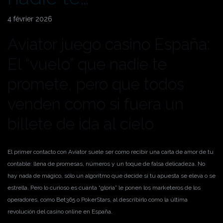
4 février 2026
Aviator juego casino España:
El “vuelo” que nadie te
promete, pero que todos
venden como si fuera un
billete de ida al cielo
El primer contacto con Aviator suele ser como recibir una carta de amor de tu
contable: llena de promesas, números y un toque de falsa delicadeza. No
hay nada de mágico, sólo un algoritmo que decide si tu apuesta se eleva o se
estrella. Pero lo curioso es cuánta “gloria” le ponen los marketeros de los
operadores, como Bet365 o PokerStars, al describirlo como la última
revolución del casino online en España.