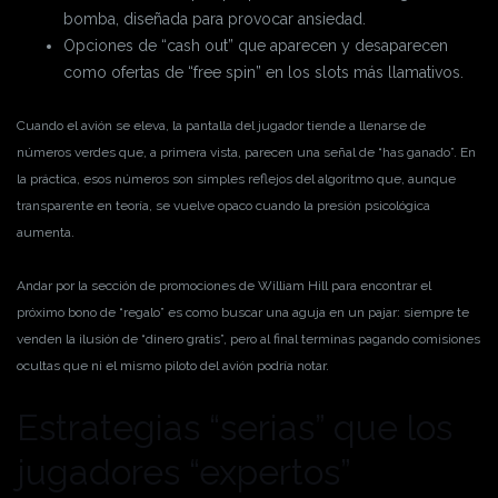
bomba, diseñada para provocar ansiedad.
Opciones de “cash out” que aparecen y desaparecen
como ofertas de “free spin” en los slots más llamativos.
Cuando el avión se eleva, la pantalla del jugador tiende a llenarse de
números verdes que, a primera vista, parecen una señal de “has ganado”. En
la práctica, esos números son simples reflejos del algoritmo que, aunque
transparente en teoría, se vuelve opaco cuando la presión psicológica
aumenta.
Andar por la sección de promociones de William Hill para encontrar el
próximo bono de “regalo” es como buscar una aguja en un pajar: siempre te
venden la ilusión de “dinero gratis”, pero al final terminas pagando comisiones
ocultas que ni el mismo piloto del avión podría notar.
Estrategias “serias” que los
jugadores “expertos”