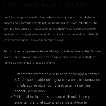
intentan (y fallan) aplicar
Los foros de apuestas están llenos de usuarios que presumen de haber
encontrado la fórmula secreta para no perder nunca. Claro, mientras tú te
aferras a una tabla de multiplicadores, el algoritmo ya ha compensado tu
ventaja con una ligera variación en la distribución de probabilidad. Nada de
“casa siempre gana”, sino “casa siempre ajusta”.
Pero si de verdad quieres entender el juego, conviene observar tres factores
que, aunque simples, suelen pasar desapercibidos entre tanta charla de
“bonos de bienvenida” y “tasa de retorno”.
El momento exacto en que la barra de tiempo alcanza el
50 %: ahí suele haber una ligera caída en la frecuencia de
multiplicadores altos, como si el sistema intentara
“acortar” la emoción.
El historial de tus decisiones de cash out: si siempre
retiras temprano, el algoritmo tiende a ofrecerte