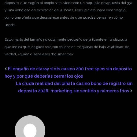
depósito, que según el propio sitio, viene con un requisito de apuesta del 35x
y una velocidad de expiración de 48 horas. Porque claro, nada dice “regalo”
como una oferta que desaparece antes de que puedas pensar en cómo
usarla.
Estoy harto del tamaño ridículamente pequeño de la fuente en la cláusula
que indica que los giros solo son válidos en máquinas de baja volatilidad; de
verdad, ¿quién diseña esos documentos?
El engaño de classy slots casino 200 free spins sin deposito
hoy y por qué deberías cerrar los ojos
La cruda realidad del piñata casino bono de registro sin
deposito 2026: marketing sin sentido y números fríos