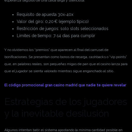
esperanza seguido de una caída larga y silenciosa.
Requisito de apuesta 30x‑40x
Valor del giro: 0,20 € (ejemplo típico)
Restricción de juegos: solo slots seleccionados
Límites de tiempo: 7‑14 días para cumplir
Y no olvidemos los “premios” que aparecen al final del carrusel de
bonificaciones. Se presentan como bonos de recarga, cashbacks o “vip points”
que, en palabras reales, son pequeñas migas de pan que el casino lanza para
que el jugador se sienta valorado mientras sigue enganchado al sitio.
El código promocional gran casino madrid que nadie te quiere revelar
Estrategias de los jugadores
y la inevitable desilusión
Algunos intentan batir el sistema apostando la mínima cantidad posible en