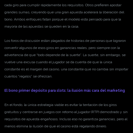
cada giro para cumplir rápidamente los requisitos. Otros prefieren apostar
grandes sumas, creyendo que una gran apuesta acelerará la liberación del
bono. Ambos enfoques fallan porque el modelo está pensado para que la
mayoría de las apuestas se queden en la casa.
Los foros de discusión están plagados de historias de personas que lograron
convertir algunos de esos giros en ganancias reales, pero siempre con la
advertencia de que “todo depende de la suerte”. La suerte, sin embargo, se
vuelve una excusa cuando el jugador se da cuenta de que la única
constante es el margen del casino, una constante que no cambia sin importar
cuántos “regalos” se ofrezcan.
El bono primer depósito para slots: la ilusión más cara del marketing
En el fondo, la única estrategia viable es evitar la tentación de los giros
gratuitos y centrarse en juegos con retorno al jugador (RTP) demostrado y sin
requisitos de apuesta engañosos. Incluso eso no garantiza ganancias, pero al
menos elimina la ilusión de que el casino está regalando dinero.