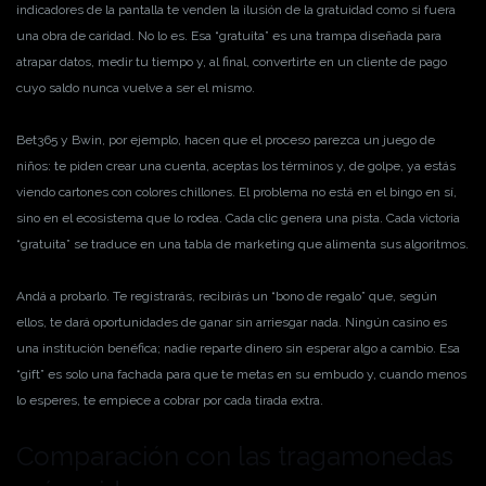
indicadores de la pantalla te venden la ilusión de la gratuidad como si fuera
una obra de caridad. No lo es. Esa “gratuita” es una trampa diseñada para
atrapar datos, medir tu tiempo y, al final, convertirte en un cliente de pago
cuyo saldo nunca vuelve a ser el mismo.
Bet365 y Bwin, por ejemplo, hacen que el proceso parezca un juego de
niños: te piden crear una cuenta, aceptas los términos y, de golpe, ya estás
viendo cartones con colores chillones. El problema no está en el bingo en sí,
sino en el ecosistema que lo rodea. Cada clic genera una pista. Cada victoria
“gratuita” se traduce en una tabla de marketing que alimenta sus algoritmos.
Andá a probarlo. Te registrarás, recibirás un “bono de regalo” que, según
ellos, te dará oportunidades de ganar sin arriesgar nada. Ningún casino es
una institución benéfica; nadie reparte dinero sin esperar algo a cambio. Esa
“gift” es solo una fachada para que te metas en su embudo y, cuando menos
lo esperes, te empiece a cobrar por cada tirada extra.
Comparación con las tragamonedas