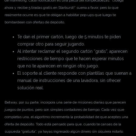
de marketing. Cada notificación es una pieza del rompecabezas: “¡Juega
ahora y recibe 5 tiradas gratis en Starburst!” suena a favor, pero lo que
realmente ocurre es que te obligan a habilitar pop‑ups que luego te
bombardean con ofertas de depósito.
Te dan el primer cartón, luego de 5 minutos te piden
comprar otro para seguir jugando.
Al intentar reclamar el segundo cartón “gratis”, aparecen
restricciones de tiempo que te hacen esperar minutos
que no te aparecen en ningún otro juego.
El soporte al cliente responde con plantillas que suenan a
manual de instrucciones de una lavadora, sin ofrecer
solución real.
Betway, por su parte, incorpora una serie de misiones diarias que parecen
juegos de puntos, pero son simples contadores de tiempo. Cada vez que
completas una, el algoritmo incrementa la probabilidad de que aceptes una
oferta de depósito. Todo está pensado para que, cuando te canses de la
supuesta “gratuita”, ya hayas ingresado algún dinero sin siquiera notarlo.