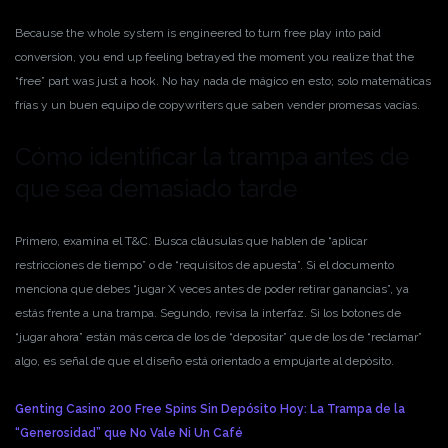
Because the whole system is engineered to turn free play into paid
conversion, you end up feeling betrayed the moment you realize that the
“free” part was just a hook. No hay nada de mágico en esto; solo matemáticas
frías y un buen equipo de copywriters que saben vender promesas vacías.
Cómo identificar la trampa antes de
que sea demasiado tarde
Primero, examina el T&C. Busca cláusulas que hablen de “aplicar
restricciones de tiempo” o de “requisitos de apuesta”. Si el documento
menciona que debes “jugar X veces antes de poder retirar ganancias”, ya
estás frente a una trampa. Segundo, revisa la interfaz. Si los botones de
“jugar ahora” están más cerca de los de “depositar” que de los de “reclamar”
algo, es señal de que el diseño está orientado a empujarte al depósito.
Genting Casino 200 Free Spins Sin Depósito Hoy: La Trampa de la
“Generosidad” que No Vale Ni Un Café