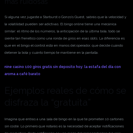
más ruidosas
Si alguna vez jugaste a Starburst o Gonzo’s Quest, sabrás que la velocidad y
la volatilidad pueden ser adictivas. El bingo online tiene una mecánica
similar: el ritmo de los números, la anticipación de la última bola, todo se
siente tan frenético como una ronda de giros en esas slots. La diferencia es
que en el bingo el control está en manos del operador, que decide cuándo
detener la bola y cuánto tiempo te mantiene en la pantalla.
nine casino 100 giros gratis sin deposito hoy: la estafa del día con
aroma a café barato
Ejemplos reales de cómo se
disfraza la “gratuita”
Imagina que entras a una sala de bingo en la que te prometen 10 cartones
sin coste. Lo primero que notarás es la necesidad de aceptar notificaciones