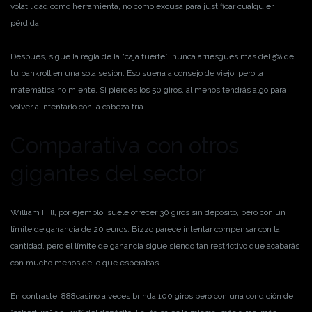
volatilidad como herramienta, no como excusa para justificar cualquier
pérdida.
Después, sigue la regla de la “caja fuerte”: nunca arriesgues más del 5% de
tu bankroll en una sola sesión. Eso suena a consejo de viejo, pero la
matemática no miente. Si pierdes los 50 giros, al menos tendrás algo para
volver a intentarlo con la cabeza fría.
Comparativa con otros
gigantes del sector
William Hill, por ejemplo, suele ofrecer 30 giros sin depósito, pero con un
límite de ganancia de 20 euros. Bizzo parece intentar compensar con la
cantidad, pero el límite de ganancia sigue siendo tan restrictivo que acabarás
con mucho menos de lo que esperabas.
En contraste, 888casino a veces brinda 100 giros pero con una condición de