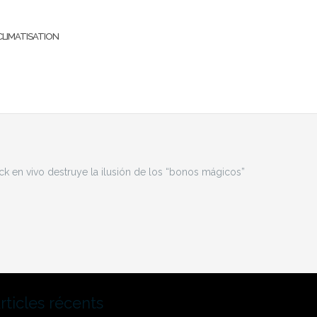
CLIMATISATION
ack en vivo destruye la ilusión de los “bonos mágicos”
rticles récents