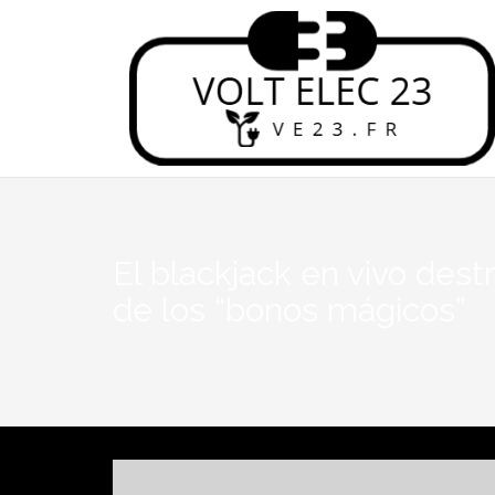
Aller
au
contenu
El blackjack en vivo destr
de los “bonos mágicos”