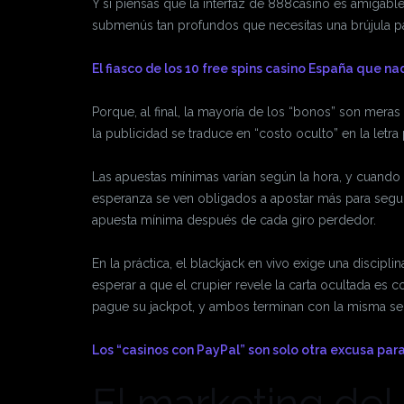
Y si piensas que la interfaz de 888casino es amigab
submenús tan profundos que necesitas una brújula par
El fiasco de los 10 free spins casino España que n
Porque, al final, la mayoría de los “bonos” son meras 
la publicidad se traduce en “costo oculto” en la letr
Las apuestas mínimas varían según la hora, y cuando l
esperanza se ven obligados a apostar más para seguir
apuesta mínima después de cada giro perdedor.
En la práctica, el blackjack en vivo exige una discipl
esperar a que el crupier revele la carta ocultada es
pague su jackpot, y ambos terminan con la misma se
Los “casinos con PayPal” son solo otra excusa para
El marketing del