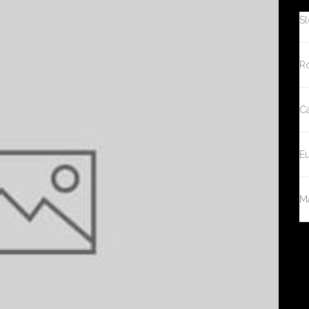
S
Ro
C
E
Ma