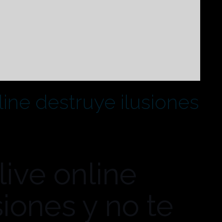
nline destruye ilusiones
live online
siones y no te