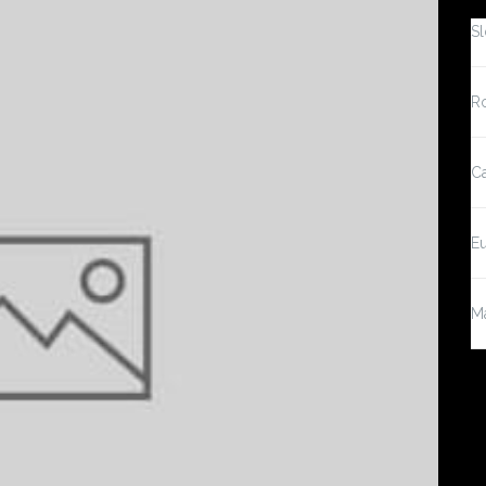
S
Ro
C
E
Ma