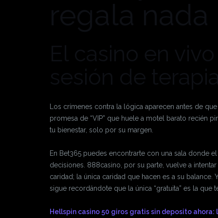
regala nada
El casino en viv
sesión de terapi
Los crímenes contra la lógica aparecen antes de que 
promesa de “VIP” que huele a motel barato recién pi
tu bienestar, solo por su margen.
En Bet365 puedes encontrarte con una sala donde el 
decisiones. 888casino, por su parte, vuelve a intenta
caridad; la única caridad que hacen es a su balance. Y 
sigue recordándote que la única “gratuita” es la que 
Hellspin casino 50 giros gratis sin deposito ahora