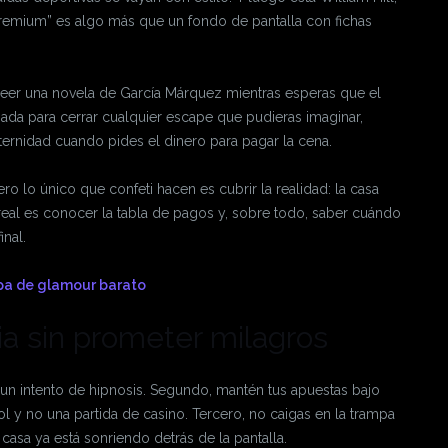
premium” es algo más que un fondo de pantalla con fichas
leer una novela de García Márquez mientras esperas que el
ada para cerrar cualquier escape que pudieras imaginar,
ernidad cuando pides el dinero para pagar la cena.
ro lo único que confeti hacen es cubrir la realidad: la casa
real es conocer la tabla de pagos y, sobre todo, saber cuándo
inal.
mpa de glamour barato
a sin prometer milagros
un intento de hipnosis. Segundo, mantén tus apuestas bajo
ol y no una partida de casino. Tercero, no caigas en la trampa
 casa ya está sonriendo detrás de la pantalla.