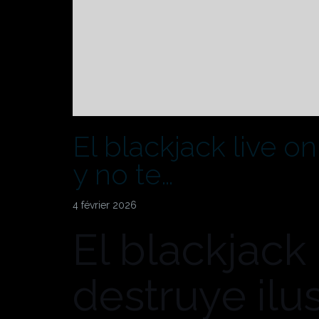
El blackjack live o
y no te…
4 février 2026
El blackjack 
destruye ilu