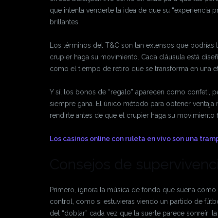
que intenta venderte la idea de que su “experiencia 
brillantes.
Los términos del T&C son tan extensos que podrías 
crupier haga su movimiento. Cada cláusula está diseñ
como el tiempo de retiro que se transforma en una et
Y sí, los bonos de “regalo” aparecen como confeti, pe
siempre gana. El único método para obtener ventaja 
rendirte antes de que el crupier haga su movimiento f
Los casinos online con ruleta en vivo son una tra
Consejos de supervivenci
Primero, ignora la música de fondo que suena como 
control, como si estuvieras viendo un partido de fútb
del “doblar” cada vez que la suerte parece sonreír; la