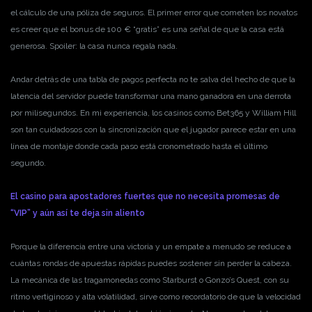
el cálculo de una póliza de seguros. El primer error que cometen los novatos
es creer que el bonus de 100 € “gratis” es una señal de que la casa está
generosa. Spoiler: la casa nunca regala nada.
Andar detrás de una tabla de pagos perfecta no te salva del hecho de que la
latencia del servidor puede transformar una mano ganadora en una derrota
por milisegundos. En mi experiencia, los casinos como Bet365 y William Hill
son tan cuidadosos con la sincronización que el jugador parece estar en una
línea de montaje donde cada paso está cronometrado hasta el último
segundo.
El casino para apostadores fuertes que no necesita promesas de
“VIP” y aún así te deja sin aliento
Porque la diferencia entre una victoria y un empate a menudo se reduce a
cuántas rondas de apuestas rápidas puedes sostener sin perder la cabeza.
La mecánica de las tragamonedas como Starburst o Gonzo’s Quest, con su
ritmo vertiginoso y alta volatilidad, sirve como recordatorio de que la velocidad