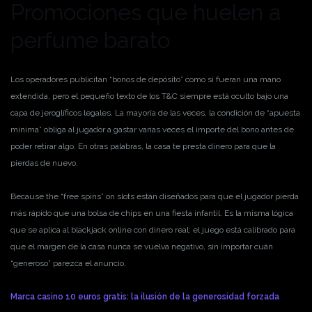
Promociones que huelen a
perfume barato
Los operadores publicitan “bonos de depósito” como si fueran una mano
extendida, pero el pequeño texto de los T&C siempre está oculto bajo una
capa de jeroglíficos legales. La mayoría de las veces, la condición de “apuesta
mínima” obliga al jugador a gastar varias veces el importe del bono antes de
poder retirar algo. En otras palabras, la casa te presta dinero para que la
pierdas de nuevo.
Because the “free spins” on slots están diseñados para que el jugador pierda
más rápido que una bolsa de chips en una fiesta infantil. Es la misma lógica
que se aplica al blackjack online con dinero real: el juego está calibrado para
que el margen de la casa nunca se vuelva negativo, sin importar cuán
“generoso” parezca el anuncio.
Marca casino 10 euros gratis: la ilusión de la generosidad forzada