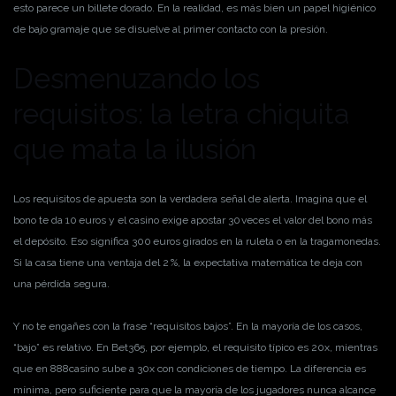
esto parece un billete dorado. En la realidad, es más bien un papel higiénico
de bajo gramaje que se disuelve al primer contacto con la presión.
Desmenuzando los
requisitos: la letra chiquita
que mata la ilusión
Los requisitos de apuesta son la verdadera señal de alerta. Imagina que el
bono te da 10 euros y el casino exige apostar 30 veces el valor del bono más
el depósito. Eso significa 300 euros girados en la ruleta o en la tragamonedas.
Si la casa tiene una ventaja del 2 %, la expectativa matemática te deja con
una pérdida segura.
Y no te engañes con la frase “requisitos bajos”. En la mayoría de los casos,
“bajo” es relativo. En Bet365, por ejemplo, el requisito típico es 20x, mientras
que en 888casino sube a 30x con condiciones de tiempo. La diferencia es
mínima, pero suficiente para que la mayoría de los jugadores nunca alcance