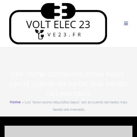
Aller
au
contenu
Los “bono casino requisitos bajos”
son el cuento de hadas más barato
del mercado
Home
»
Los “bono casino requisitos bajos” son el cuento de hadas más
barato del mercado