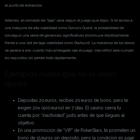
el punto de extracción.
Además, el concepto de “bajo” varía según el juego que elijas. Si te lanzas a
una máquina de alta volatilidad como Gonzo’s Quest, la probabilidad de
conseguir una serie de ganancias significativas disminuye drásticamente
frente a una slot de baja volatilidad como Starburst. La mecánica de los bonos
se parece a eso: cuanto más arriesgado sea el juego, más difícil será cumplir
los requisitos sin perder todo rápidamente.
Ejemplos reales que no te dejan
dormir
Depositas 20 euros, recibes 20 euros de bono, pero te
exigen 20x (400 euros) en 7 días. El casino cierra tu
cuenta por “inactividad” justo antes de que llegues al
objetivo.
En una promoción de “VIP” de PokerStars, te prometen un
bono de 15 euros sin depósito, pero la condición es jugar