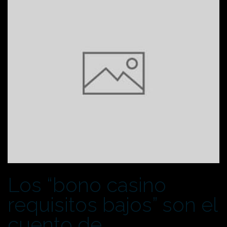
Los “bono casino
requisitos bajos” son el
cuento de…