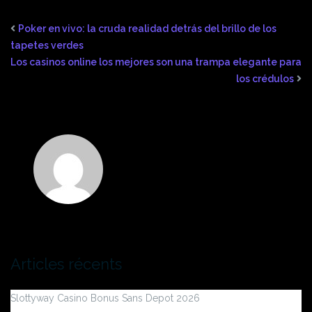
Poker en vivo: la cruda realidad detrás del brillo de los
tapetes verdes
Los casinos online los mejores son una trampa elegante para
los crédulos
Articles récents
Slottyway Casino Bonus Sans Depot 2026