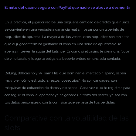
El mito del casino seguro con PayPal que nadie se atreve a desmentir
En la práctica, el jugador recibe una pequeña cantidad de crédito que nunca
se convierte en una verdadera ganancia real sin pasar por un laberinto de
requisitos de apuesta. La mayoría de las veces, esos requisitos son tan altos
que el jugador termina gastando el bono en una serie de apuestas que
apenas mueven la aguja del balance. Es como si el casino te diera una “copa”
de vino barato y luego te obligara a beberlo entero en una sola sentada.
Bet365, 888casino y William Hill, que dominan el mercado hispano, saben
muy bien cómo estructurar estos “obsequios”. No son caridades; son
máquinas de extracción de datos y de capital. Cada vez que te registras para
conseguir el bono, el operador ya ha ganado un trozo del pastel, ya sea con
tus datos personales o con la comisión que se lleva de tus pérdidas.
Comparativa con la volatilidad de las
slots