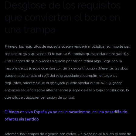
Desglose de los requisitos
que convierten el bono en
una trampa
Primero, los requisitos de apuesta suelen requerir multiplicar el importe del
bono entre 30 y 40 veces. Si te dan 10 €, tendrás que apostar entre 300 € y
400 € antes de que puedas siquiera pensar en retirar algo. Segundo, la
mayoría de los juegos cuentan con un % de contribución diferente: las slots
pueden aportar solo el 10 % del valor apostado al cumplimiento de los
requisitos, mientras que el blackjack puede aportar el 100 %. El jugador
entonces se ve forzado a alternar entre juegos de alta y baja contribución, lo
que diluye cualquier sensación de control.
El bingo en vivo España ya no es un pasatiempo, es una pesadilla de
ofertas sin sentido
Además, los tiempos de vigencia son cortos. Un plazo de 48 h o, en el peor de