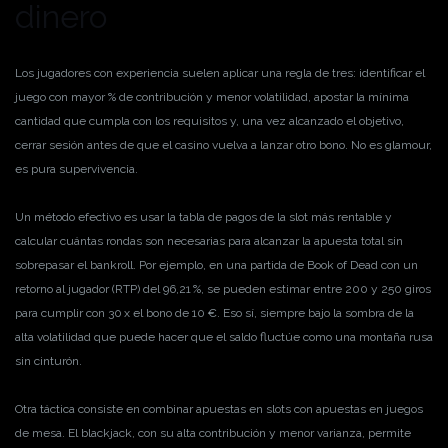
dinero
Los jugadores con experiencia suelen aplicar una regla de tres: identificar el
juego con mayor % de contribución y menor volatilidad, apostar la mínima
cantidad que cumpla con los requisitos y, una vez alcanzado el objetivo,
cerrar sesión antes de que el casino vuelva a lanzar otro bono. No es glamour,
es pura supervivencia.
Un método efectivo es usar la tabla de pagos de la slot más rentable y
calcular cuántas rondas son necesarias para alcanzar la apuesta total sin
sobrepasar el bankroll. Por ejemplo, en una partida de Book of Dead con un
retorno al jugador (RTP) del 96,21 %, se pueden estimar entre 200 y 250 giros
para cumplir con 30 x el bono de 10 €. Eso sí, siempre bajo la sombra de la
alta volatilidad que puede hacer que el saldo fluctúe como una montaña rusa
sin cinturón.
Otra táctica consiste en combinar apuestas en slots con apuestas en juegos
de mesa. El blackjack, con su alta contribución y menor varianza, permite