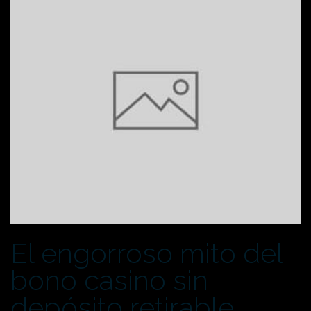
El engorroso mito del
bono casino sin
depósito retirable…