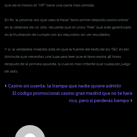
que allí al menos el “VIP” tiene una cama más cómoda.
En fin, la próxima vez que veas la frase “bono primer depósito casino online”
en la cabecera de un sitio, recuerda que el único “free” que está garantizado
es la frustración de cumplir con los requisitos sin ver resultados.
Y sí, la verdadera molestia está en que la fuente del texto de los T&C es tan
diminuta que necesitas una lupa para leer que el bono expira 48 horas
después de la primera apuesta, lo cual es más irritante que cualquier juego
de slots.
Casino sin cuenta: la trampa que nadie quiere admitir
El código promocional casino gran madrid que no te hará
rico, pero sí perderás tiempo