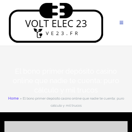
Aller
au
contenu
El bono primer depósito casino
online que nadie te cuenta: puro
cálculo y mil trucos
Home
»
El bono primer depósito casino online que nadie te cuenta: puro
cálculo y mil trucos