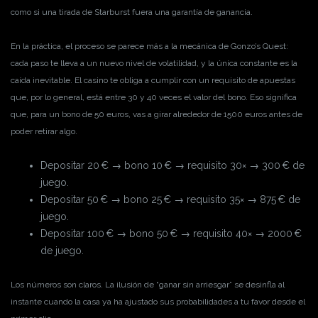
como si una tirada de Starburst fuera una garantía de ganancia.
En la práctica, el proceso se parece más a la mecánica de Gonzo’s Quest:
cada paso te lleva a un nuevo nivel de volatilidad, y la única constante es la
caída inevitable. El casino te obliga a cumplir con un requisito de apuestas
que, por lo general, está entre 30 y 40 veces el valor del bono. Eso significa
que, para un bono de 50 euros, vas a girar alrededor de 1500 euros antes de
poder retirar algo.
Depositar 20 € → bono 10 € → requisito 30× → 300 € de
juego.
Depositar 50 € → bono 25 € → requisito 35× → 875 € de
juego.
Depositar 100 € → bono 50 € → requisito 40× → 2000 €
de juego.
Los números son claros. La ilusión de “ganar sin arriesgar” se desinfla al
instante cuando la casa ya ha ajustado sus probabilidades a tu favor desde el