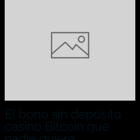
El bono sin depósito
casino Bitcoin que
nadie quiere…