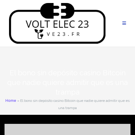
Aller
au
contenu
El bono sin depósito casino Bitcoin
que nadie quiere admitir que es una
trampa
Home
»
El bono sin depósito casino Bitcoin que nadie quiere admitir que es
una trampa