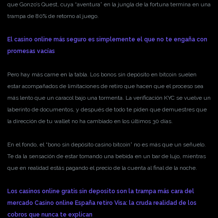
que Gonzo’s Quest, cuya “aventura” en la jungla de la fortuna termina en una
trampa de 80% de retorno al juego.
El casino online más seguro es simplemente el que no te engaña con
promesas vacías
Pero hay más carne en la tabla. Los bonos sin depósito en bitcoin suelen
estar acompañados de limitaciones de retiro que hacen que el proceso sea
más lento que un caracol bajo una tormenta. La verificación KYC se vuelve un
laberinto de documentos, y después de todo te piden que demuestres que
la dirección de tu wallet no ha cambiado en los últimos 30 días.
En el fondo, el “bono sin depósito casino bitcoin” no es más que un señuelo.
Te da la sensación de estar tomando una bebida en un bar de lujo, mientras
que en realidad estás pagando el precio de la cuenta al final de la noche.
Los casinos online gratis sin deposito son la trampa más cara del
mercado
Casino online España retiro Visa: la cruda realidad de los
cobros que nunca te explican