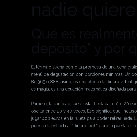
nadie quiere
Qué es realment
depósito” y por q
El término suena como la promesa de una cena gratis 
menú de degustación con porciones mínimas. Un bon
Bet365 o 888casino, es una oferta de dinero virtual 
es magia; es una ecuación matemática diseñada para q
Primero, la cantidad suele estar limitada a 10 o 20 e
oscilar entre 20 y 40 veces. Eso significa que, inclus
jugar 400 euros en la ruleta para poder retirar nada
puerta de entrada al “dinero fácil”, pero la puerta est