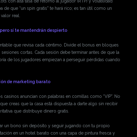
s con alta tasa de retorno al jugador (RTP) y volatilidad
de que “un spin gratis” te hará rico; es tan útil como un
valor real.
 pero sí te mantendrán despierto
ontable que revisa cada céntimo. Divide el bonus en bloques
 sesiones cortas. Cada sesión debe terminar antes de que la
ayoría de los jugadores empiezan a perseguir pérdidas cuando
sión de marketing barato
 los casinos anuncian con palabras en comillas como “VIP”. No
e creas que la casa está dispuesta a darte algo sin recibir
tativa que distribuye dinero gratis.
tar un bono sin depósito y seguir jugando con tu propio
bitación en un hotel barato con una capa de pintura fresca y