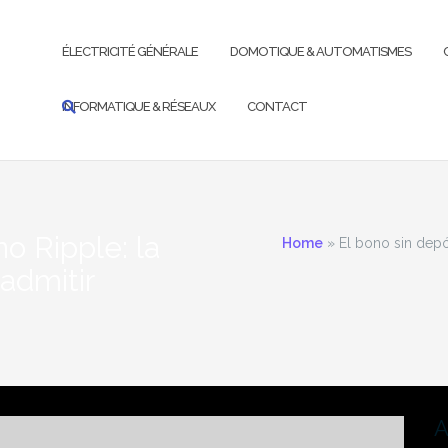
ÉLECTRICITÉ GÉNÉRALE
DOMOTIQUE & AUTOMATISMES
INFORMATIQUE & RÉSEAUX
CONTACT
no Ripple: la
Home
»
El bono sin depó
admitir
A