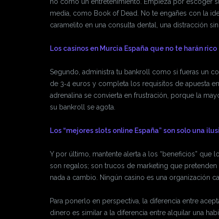
no como un entretenimiento. Empieza por escoger slot
media, como Book of Dead. No te engañes con la idea 
caramelito en una consulta dental, una distracción sin 
Los casinos en Murcia España que no te harán rico
Segundo, administra tu bankroll como si fueras un c
de 3‑4 euros y completa los requisitos de apuesta en
adrenalina se convierta en frustración, porque la m
su bankroll se agota.
Los “mejores slots online España” son solo una ilu
Y por último, mantente alerta a los “beneficios” que
son regalos; son trucos de marketing que pretenden qu
nada a cambio. Ningún casino es una organización cari
Para ponerlo en perspectiva, la diferencia entre acep
dinero es similar a la diferencia entre alquilar una ha