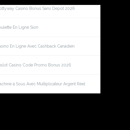
lottyway Casino Bonus Sans Depot 2026
ulette En Ligne Sion
asino En Ligne Avec Cashback Canadien
uslot Casino Code Promo Bonus 2026
chine à Sous Avec Multiplicateur Argent Réel