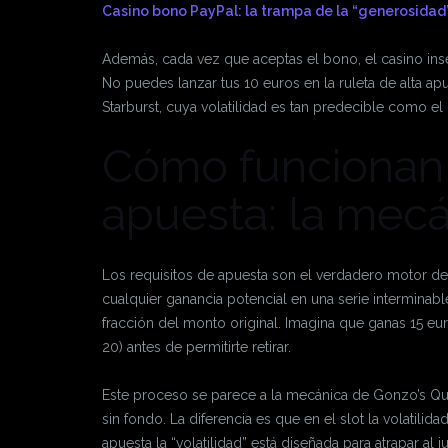
Casino bono PayPal: la trampa de la “generosidad
Además, cada vez que aceptas el bono, el casino inse
No puedes lanzar tus 10 euros en la ruleta de alta ap
Starburst, cuya volatilidad es tan predecible como e
Cómo funcionan l
apuesta: la mecá
Los requisitos de apuesta son el verdadero motor del
cualquier ganancia potencial en una serie interminab
fracción del monto original. Imagina que ganas 15 eur
20) antes de permitirte retirar.
Este proceso se parece a la mecánica de Gonzo’s Qu
sin fondo. La diferencia es que en el slot la volatilid
apuesta la “volatilidad” está diseñada para atrapar al 