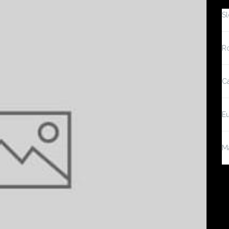
S
Ro
C
E
Ma