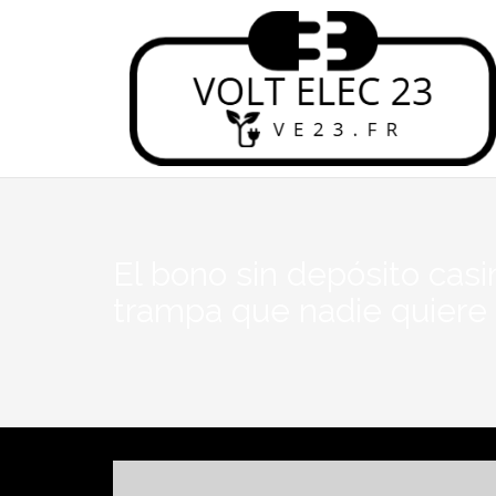
Aller
au
contenu
El bono sin depósito casi
trampa que nadie quiere 