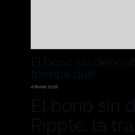
El bono sin depósit
trampa que…
4 février 2026
El bono sin 
Ripple: la t