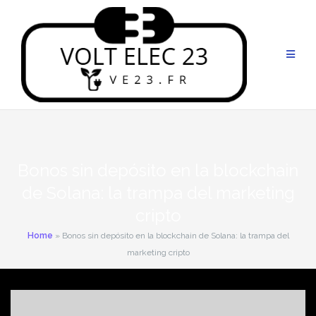
Aller
au
contenu
Bonos sin depósito en la blockchain
de Solana: la trampa del marketing
cripto
Home
»
Bonos sin depósito en la blockchain de Solana: la trampa del
marketing cripto