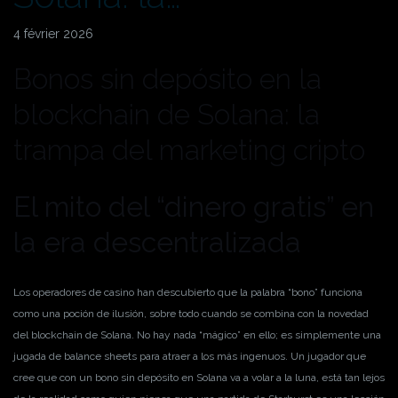
4 février 2026
Bonos sin depósito en la
blockchain de Solana: la
trampa del marketing cripto
El mito del “dinero gratis” en
la era descentralizada
Los operadores de casino han descubierto que la palabra “bono” funciona
como una poción de ilusión, sobre todo cuando se combina con la novedad
del blockchain de Solana. No hay nada “mágico” en ello; es simplemente una
jugada de balance sheets para atraer a los más ingenuos. Un jugador que
cree que con un bono sin depósito en Solana va a volar a la luna, está tan lejos