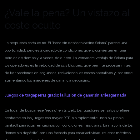
¿Vale la pena? Un vistazo al
coste oculto
La respuesta corta es no. El “bono sin depósito casino Solana” parece una
oportunidad, pero está cargado de condiciones que lo convierten en una
pérdida de tiempo y, a veces, de dinero. La verdadera ventaja de Solana para
los operadores es la velocidad de sus bloques, que permite procesar miles
de transacciones en segundos, reduciendo los costos operativos y, por ende,
aumentando los márgenes de ganancia del casino.
Juegos de tragaperras gratis: la ilusión de ganar sin arriesgar nada
En lugar de buscar ese “regalo” en la web, los jugadores sensatos prefieren
centrarse en los juegos con mayor RTP, o simplemente usan su propio
bankroll para jugar en casinos con condiciones más claras. La mayoría de los
“bonos sin depósito” son una fachada para crear actividad, rellenar métricas