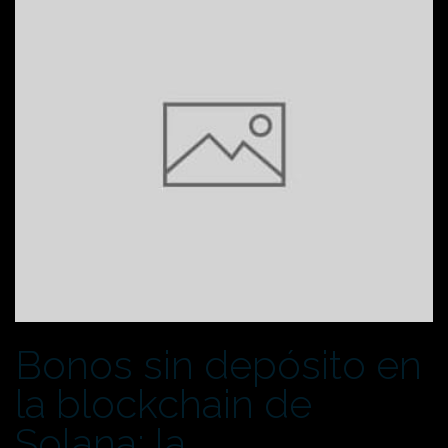
Bonos sin depósito en
la blockchain de
Solana: la…