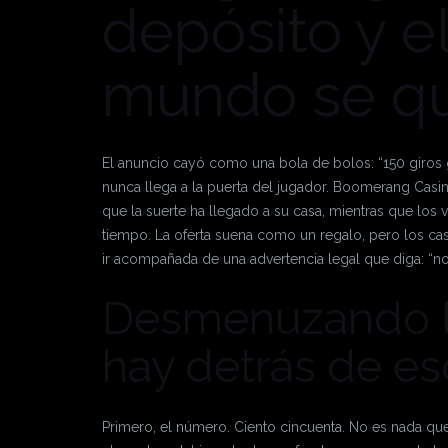
depósito y el
mundo se q
El anuncio cayó como una bola de bolos: “150 giros g
nunca llega a la puerta del jugador. Boomerang Casi
que la suerte ha llegado a su casa, mientras que los
tiempo. La oferta suena como un regalo, pero los casi
ir acompañada de una advertencia legal que diga: “no 
Desmenuzando l
hay detrás de es
Primero, el número. Ciento cincuenta. No es nada que