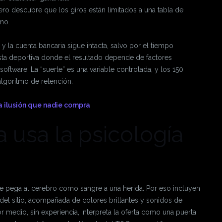
pero descubre que los giros están limitados a una tabla de
imo.
 y la cuenta bancaria sigue intacta, salvo por el tiempo
esta deportiva donde el resultado depende de factores
software. La “suerte” es una variable controlada, y los 150
algoritmo de retención.
la ilusión que nadie compra
a usa la psicología
se pega al cerebro como sangre a una herida. Por eso incluyen
a del sitio, acompañada de colores brillantes y sonidos de
 medio, sin experiencia, interpreta la oferta como una puerta