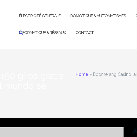
ÉLECTRICITÉ GÉNÉRALE
DOMOTIQUE & AUTOMATISMES
INFORMATIQUE & RÉSEAUX
CONTACT
50 giros gratis
Home
»
Boomerang Casino lanz
el mundo se
A