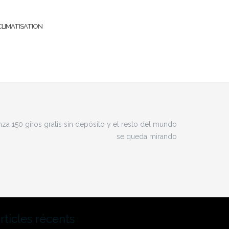
CLIMATISATION
a 150 giros gratis sin depósito y el resto del mundo
se queda mirando
rticles récents