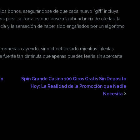
o los bonos, asegurándose de que cada nuevo “gift” incluya
s pies. La ironía es que, pese a la abundancia de ofertas, la
cía y la sensación de haber sido engañados por un algoritmo
s monedas cayendo, sino el del teclado mientras intentas
na fuente tan diminuta que apenas puedes leerla sin acercarte
in
Spin Grande Casino 100 Giros Gratis Sin Deposito
Hoy: La Realidad de la Promoción que Nadie
Necesita