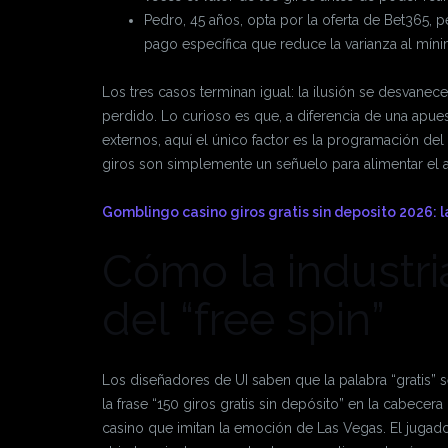
Pedro, 45 años, opta por la oferta de Bet365, 
pago específica que reduce la varianza al mín
Los tres casos terminan igual: la ilusión se desvanece
perdido. Lo curioso es que, a diferencia de una apu
externos, aquí el único factor es la programación del 
giros son simplemente un señuelo para alimentar el 
Gomblingo casino giros gratis sin deposito 2026: 
Cómo la industri
del “free spin”
Los diseñadores de UI saben que la palabra “gratis” 
la frase “150 giros gratis sin depósito” en la cabecer
casino que imitan la emoción de Las Vegas. El jugador