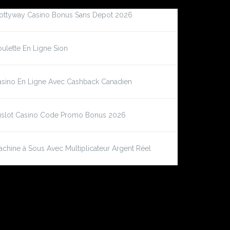
lottyway Casino Bonus Sans Depot 2026
ulette En Ligne Sion
asino En Ligne Avec Cashback Canadien
uslot Casino Code Promo Bonus 2026
chine à Sous Avec Multiplicateur Argent Réel