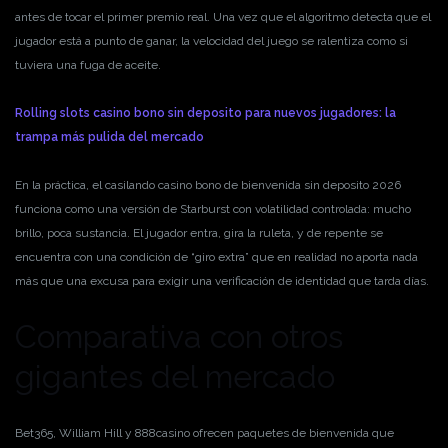
antes de tocar el primer premio real. Una vez que el algoritmo detecta que el
jugador está a punto de ganar, la velocidad del juego se ralentiza como si
tuviera una fuga de aceite.
Rolling slots casino bono sin deposito para nuevos jugadores: la
trampa más pulida del mercado
En la práctica, el casilando casino bono de bienvenida sin deposito 2026
funciona como una versión de Starburst con volatilidad controlada: mucho
brillo, poca sustancia. El jugador entra, gira la ruleta, y de repente se
encuentra con una condición de “giro extra” que en realidad no aporta nada
más que una excusa para exigir una verificación de identidad que tarda días.
Comparativa con otros
gigantes del mercado
Bet365, William Hill y 888casino ofrecen paquetes de bienvenida que