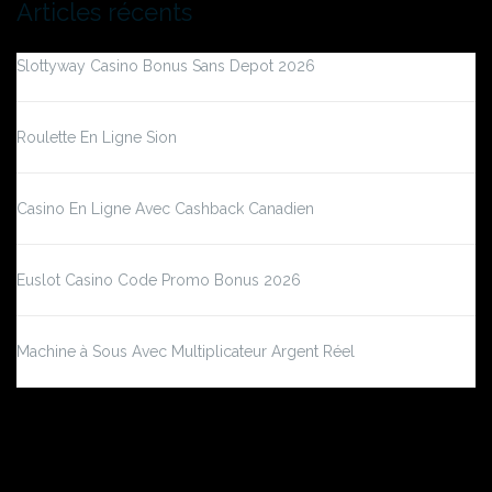
Articles récents
Slottyway Casino Bonus Sans Depot 2026
Roulette En Ligne Sion
Casino En Ligne Avec Cashback Canadien
Euslot Casino Code Promo Bonus 2026
Machine à Sous Avec Multiplicateur Argent Réel