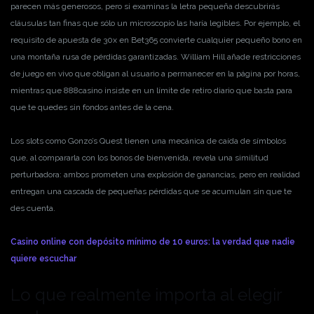
parecen más generosos, pero si examinas la letra pequeña descubrirás
cláusulas tan finas que sólo un microscopio las haría legibles. Por ejemplo, el
requisito de apuesta de 30x en Bet365 convierte cualquier pequeño bono en
una montaña rusa de pérdidas garantizadas. William Hill añade restricciones
de juego en vivo que obligan al usuario a permanecer en la página por horas,
mientras que 888casino insiste en un límite de retiro diario que basta para
que te quedes sin fondos antes de la cena.
Los slots como Gonzo’s Quest tienen una mecánica de caída de símbolos
que, al compararla con los bonos de bienvenida, revela una similitud
perturbadora: ambos prometen una explosión de ganancias, pero en realidad
entregan una cascada de pequeñas pérdidas que se acumulan sin que te
des cuenta.
Casino online con depósito mínimo de 10 euros: la verdad que nadie
quiere escuchar
Lo que realmente importa al elegir