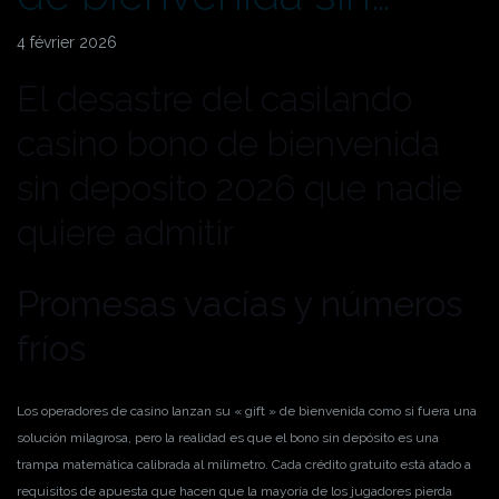
4 février 2026
El desastre del casilando
casino bono de bienvenida
sin deposito 2026 que nadie
quiere admitir
Promesas vacías y números
fríos
Los operadores de casino lanzan su « gift » de bienvenida como si fuera una
solución milagrosa, pero la realidad es que el bono sin depósito es una
trampa matemática calibrada al milímetro. Cada crédito gratuito está atado a
requisitos de apuesta que hacen que la mayoría de los jugadores pierda