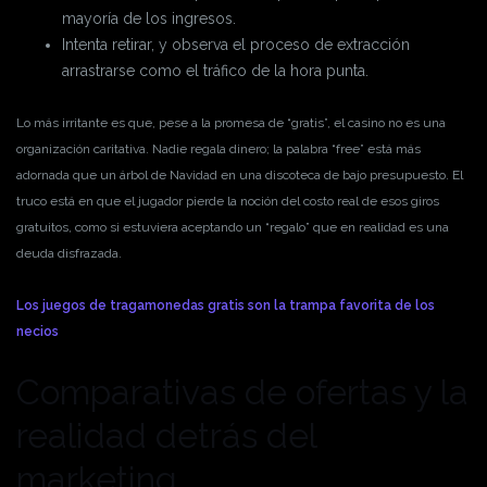
mayoría de los ingresos.
Intenta retirar, y observa el proceso de extracción
arrastrarse como el tráfico de la hora punta.
Lo más irritante es que, pese a la promesa de “gratis”, el casino no es una
organización caritativa. Nadie regala dinero; la palabra “free” está más
adornada que un árbol de Navidad en una discoteca de bajo presupuesto. El
truco está en que el jugador pierde la noción del costo real de esos giros
gratuitos, como si estuviera aceptando un “regalo” que en realidad es una
deuda disfrazada.
Los juegos de tragamonedas gratis son la trampa favorita de los
necios
Comparativas de ofertas y la
realidad detrás del
marketing