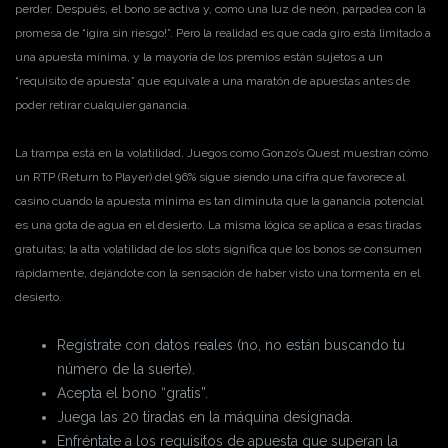
perder. Después, el bono se activa y, como una luz de neón, parpadea con la
promesa de “¡gira sin riesgo!”. Pero la realidad es que cada giro está limitado a
una apuesta mínima, y la mayoría de los premios están sujetos a un
“requisito de apuesta” que equivale a una maratón de apuestas antes de
poder retirar cualquier ganancia.
La trampa está en la volatilidad. Juegos como Gonzo’s Quest muestran cómo
un RTP (Return to Player) del 96% sigue siendo una cifra que favorece al
casino cuando la apuesta mínima es tan diminuta que la ganancia potencial
es una gota de agua en el desierto. La misma lógica se aplica a esas tiradas
gratuitas; la alta volatilidad de los slots significa que los bonos se consumen
rápidamente, dejándote con la sensación de haber visto una tormenta en el
desierto.
Regístrate con datos reales (no, no están buscando tu
número de la suerte).
Acepta el bono “gratis”.
Juega las 20 tiradas en la máquina designada.
Enfréntate a los requisitos de apuesta que superan la