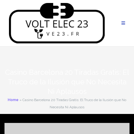
Aller
au
contenu
Casino Barcelona 20 Tiradas Gratis: El
Truco de la Ilusión que No Necesita
Ni Aplausos
Home
»
Casino Barcelona 20 Tiradas Gratis: El Truco de la Ilusión que No
Necesita Ni Aplausos