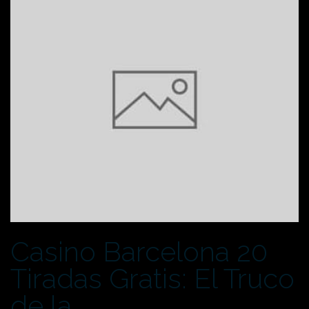
Casino Barcelona 20
Tiradas Gratis: El Truco
de la…