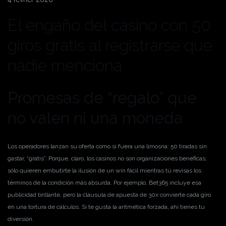
El engaño del casino con 50
giros gratis al registrarse que
nadie menciona
Promesas de “regalo” que
no valen ni una moneda
Los operadores lanzan su oferta como si fuera una limosna: 50 tiradas sin
gastar, “gratis”. Porque, claro, los casinos no son organizaciones benéficas;
sólo quieren embutirte la ilusión de un win fácil mientras tú revisas los
términos de la condición más absurda. Por ejemplo, Bet365 incluye esa
publicidad brillante, pero la cláusula de apuesta de 30x convierte cada giro
en una tortura de cálculos. Si te gusta la aritmética forzada, ahí tienes tu
diversión.