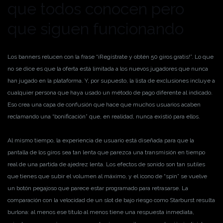
que todos conocen pero
que siguen funcionando
Los banners relucen con la frase “¡Regístrate y obtén 50 giros gratis!”. Lo que
no se dice es que la oferta está limitada a los nuevos jugadores que nunca
han jugado en la plataforma. Y, por supuesto, la lista de exclusiones incluye a
cualquier persona que haya usado un método de pago diferente al indicado.
Eso crea una capa de confusión que hace que muchos usuarios acaben
reclamando una “bonificación” que, en realidad, nunca existió para ellos.
Al mismo tiempo, la experiencia de usuario está diseñada para que la
pantalla de los giros sea tan lenta que parezca una transmisión en tiempo
real de una partida de ajedrez lenta. Los efectos de sonido son tan sutiles
que tienes que subir el volumen al máximo, y el icono de “spin” se vuelve
un botón pegajoso que parece estar programado para retrasarse. La
comparación con la velocidad de un slot de bajo riesgo como Starburst resulta
burlona: al menos ese título al menos tiene una respuesta inmediata,