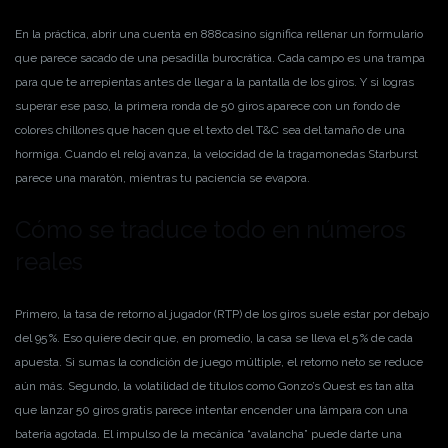
En la práctica, abrir una cuenta en 888casino significa rellenar un formulario
que parece sacado de una pesadilla burocrática. Cada campo es una trampa
para que te arrepientas antes de llegar a la pantalla de los giros. Y si logras
superar ese paso, la primera ronda de 50 giros aparece con un fondo de
colores chillones que hacen que el texto del T&C sea del tamaño de una
hormiga. Cuando el reloj avanza, la velocidad de la tragamonedas Starburst
parece una maratón, mientras tu paciencia se evapora.
Cómo se traduce todo en números
reales
Primero, la tasa de retorno al jugador (RTP) de los giros suele estar por debajo
del 95 %. Eso quiere decir que, en promedio, la casa se lleva el 5 % de cada
apuesta. Si sumas la condición de juego múltiple, el retorno neto se reduce
aún más. Segundo, la volatilidad de títulos como Gonzo’s Quest es tan alta
que lanzar 50 giros gratis parece intentar encender una lámpara con una
batería agotada. El impulso de la mecánica “avalancha” puede darte una