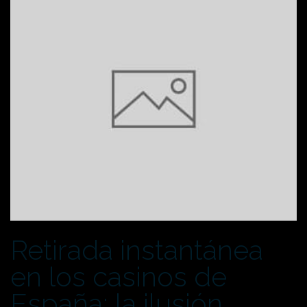
Retirada instantánea
en los casinos de
España: la ilusión…