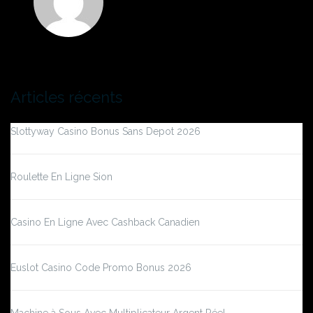
Articles récents
Slottyway Casino Bonus Sans Depot 2026
Roulette En Ligne Sion
Casino En Ligne Avec Cashback Canadien
Euslot Casino Code Promo Bonus 2026
Machine à Sous Avec Multiplicateur Argent Réel