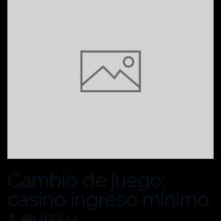
Cambio de juego:
casino ingreso mínimo
1 euro y…