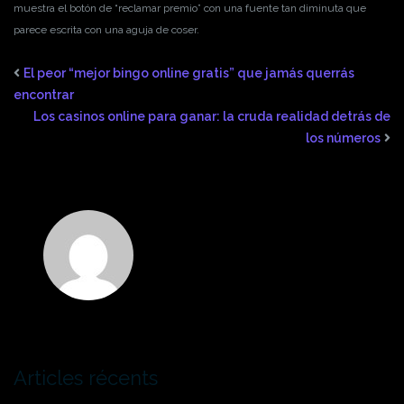
muestra el botón de “reclamar premio” con una fuente tan diminuta que
parece escrita con una aguja de coser.
El peor “mejor bingo online gratis” que jamás querrás
encontrar
Los casinos online para ganar: la cruda realidad detrás de
los números
Articles récents