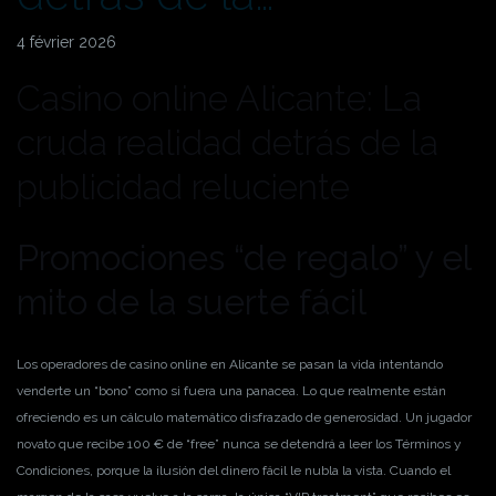
4 février 2026
Casino online Alicante: La
cruda realidad detrás de la
publicidad reluciente
Promociones “de regalo” y el
mito de la suerte fácil
Los operadores de casino online en Alicante se pasan la vida intentando
venderte un “bono” como si fuera una panacea. Lo que realmente están
ofreciendo es un cálculo matemático disfrazado de generosidad. Un jugador
novato que recibe 100 € de “free” nunca se detendrá a leer los Términos y
Condiciones, porque la ilusión del dinero fácil le nubla la vista. Cuando el