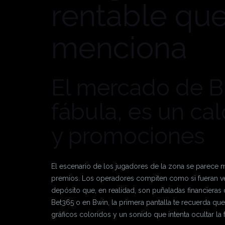
rentable qu
menciona
El mercado de B
fábula, es un ca
y promociones
El escenario de los jugadores de la zona se parece m
premios. Los operadores compiten como si fueran ve
depósito que, en realidad, son puñaladas financiera
Bet365 o en Bwin, la primera pantalla te recuerda que
gráficos coloridos y un sonido que intenta ocultar la 