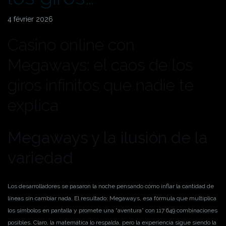
4 février 2026
Casino online con
Megaways: el caos de los
giros infinitos que nadie te
explica
Megaways y la ilusión de la
variedad
Los desarrolladores se pasaron la noche pensando cómo inflar la cantidad de
líneas sin cambiar nada. El resultado: Megaways, esa fórmula que multiplica
los símbolos en pantalla y promete una “aventura” con 117 649 combinaciones
posibles. Claro, la matemática lo respalda, pero la experiencia sigue siendo la