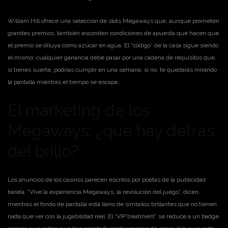
William Hill ofrece una selección de slots Megaways que, aunque prometen
grandes premios, también esconden condiciones de apuesta que hacen que
el premio se diluya como azúcar en agua. El “código” de la casa sigue siendo
el mismo: cualquier ganancia debe pasar por una cadena de requisitos que,
si tienes suerte, podrías cumplir en una semana; si no, te quedarás mirando
la pantalla mientras el tiempo se escapa.
El marketing de los
Megaways: ¿qué hay detrás
del brillo?
Los anuncios de los casinos parecen escritos por poetas de la publicidad
barata. “Vive la experiencia Megaways, la revolución del juego”, dicen,
mientras el fondo de pantalla está lleno de símbolos brillantes que no tienen
nada que ver con la jugabilidad real. El “VIP treatment” se reduce a un badge