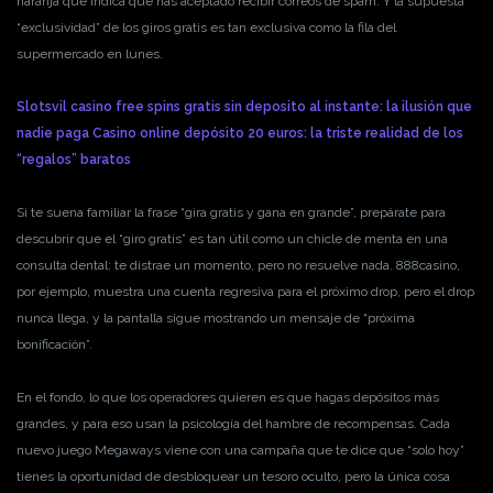
naranja que indica que has aceptado recibir correos de spam. Y la supuesta
“exclusividad” de los giros gratis es tan exclusiva como la fila del
supermercado en lunes.
Slotsvil casino free spins gratis sin deposito al instante: la ilusión que
nadie paga
Casino online depósito 20 euros: la triste realidad de los
“regalos” baratos
Si te suena familiar la frase “gira gratis y gana en grande”, prepárate para
descubrir que el “giro gratis” es tan útil como un chicle de menta en una
consulta dental: te distrae un momento, pero no resuelve nada. 888casino,
por ejemplo, muestra una cuenta regresiva para el próximo drop, pero el drop
nunca llega, y la pantalla sigue mostrando un mensaje de “próxima
bonificación”.
En el fondo, lo que los operadores quieren es que hagas depósitos más
grandes, y para eso usan la psicología del hambre de recompensas. Cada
nuevo juego Megaways viene con una campaña que te dice que “solo hoy”
tienes la oportunidad de desbloquear un tesoro oculto, pero la única cosa