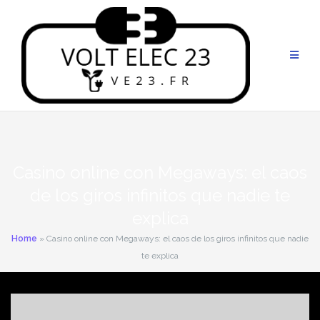
Aller
au
contenu
Casino online con Megaways: el caos
de los giros infinitos que nadie te
explica
Home
»
Casino online con Megaways: el caos de los giros infinitos que nadie
te explica