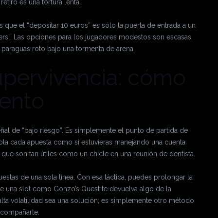
tiro es una tortura lenta.
rás que el “depositar 10 euros” es sólo la puerta de entrada a un
lers”. Las opciones para los jugadores modestos son escasas,
n paraguas roto bajo una tormenta de arena.
upervivencia: cómo
tento
ñal de “bajo riesgo”. Es simplemente el punto de partida de
rola cada apuesta como si estuvieras manejando una cuenta
” que son tan útiles como un chicle en una reunión de dentista.
uestas de una sola línea. Con esa táctica, puedes prolongar la
d de una slot como Gonzo’s Quest te devuelva algo de la
ta volatilidad sea una solución; es simplemente otro método
 acompañarte.