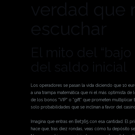
verdad que 
escuchar
El mito del “bajo 
del saldo inicial
Los operadores se pasan la vida diciendo que 10 euros 
a una trampa matemática que ni el más optimista de l
de los bonos “VIP” o “gift” que prometen multiplicar 
solo probabilidades que se inclinan a favor del casin
Imagina que entras en Bet365 con esa cantidad. El pri
hace que, tras diez rondas, veas cómo tu depósito 