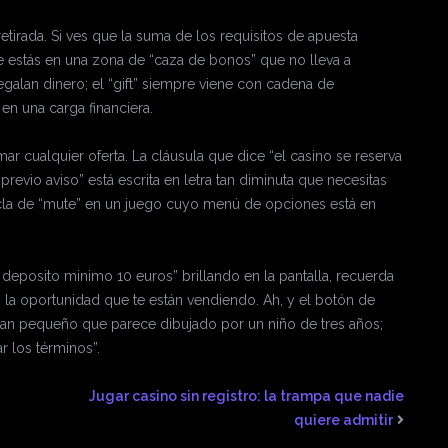
etirada. Si ves que la suma de los requisitos de apuesta
e estás en una zona de “caza de bonos” que no lleva a
galan dinero; el “gift” siempre viene con cadena de
n una carga financiera.
ar cualquier oferta. La cláusula que dice “el casino se reserva
revio aviso” está escrita en letra tan diminuta que necesitas
tecla de “mute” en un juego cuyo menú de opciones está en
e deposito minimo 10 euros” brillando en la pantalla, recuerda
no la oportunidad que te están vendiendo. Ah, y el botón de
 tan pequeño que parece dibujado por un niño de tres años;
r los términos”.
Jugar casino sin registro: la trampa que nadie
quiere admitir