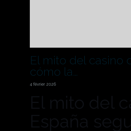
El mito del casino
cómo la…
4 février 2026
El mito del c
España segu