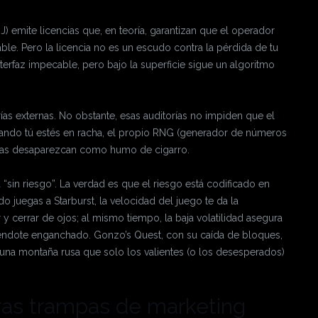
 emite licencias que, en teoría, garantizan que el operador
le. Pero la licencia no es un escudo contra la pérdida de tu
nterfaz impecable, pero bajo la superficie sigue un algoritmo
rías externas. No obstante, esas auditorías no impiden que el
 cuando tú estés en racha, el propio RNG (generador de números
cias desaparezcan como humo de cigarro.
“sin riesgo”. La verdad es que el riesgo está codificado en
o juegas a Starburst, la velocidad del juego te da la
 cerrar de ojos; al mismo tiempo, la baja volatilidad asegura
éndote enganchado. Gonzo’s Quest, con su caída de bloques,
s una montaña rusa que solo los valientes (o los desesperados)
tras trampas de marketing