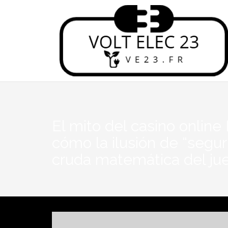
Aller
au
contenu
El mito del casino online
cómo la ilusión de “segur
cruda matemática del ju