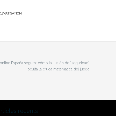
CLIMATISATION
 online España seguro: cómo la ilusión de “seguridad”
oculta la cruda matemática del juego
rticles récents