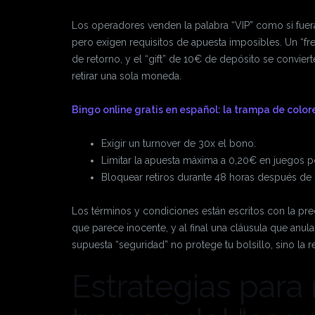
Los operadores venden la palabra “VIP” como si fuera 
pero exigen requisitos de apuesta imposibles. Un “fr
de retorno, y el “gift” de 10€ de depósito se convier
retirar una sola moneda.
Bingo online gratis en español: la trampa de color
Exigir un turnover de 30x el bono.
Limitar la apuesta máxima a 0,20€ en juegos p
Bloquear retiros durante 48 horas después de 
Los términos y condiciones están escritos con la pr
que parece inocente, y al final una cláusula que anula 
supuesta “seguridad” no protege tu bolsillo, sino la r
Estrategias para 