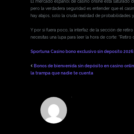
El mercado español de casino online está saturado d
pero la verdadera seguridad es entender que el casino
hay atajos, solo la cruda realidad de probabilidades
Y por si fuera poco, la interfaz de la sección de retir
necesitas una lupa para leer la hora de corte: “Retiro 
Sportuna Casino bono exclusivo sin deposito 2026
Bonos de bienvenida sin depósito en casino onlin
la trampa que nadie te cuenta