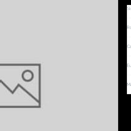
S
Ro
C
E
Ma