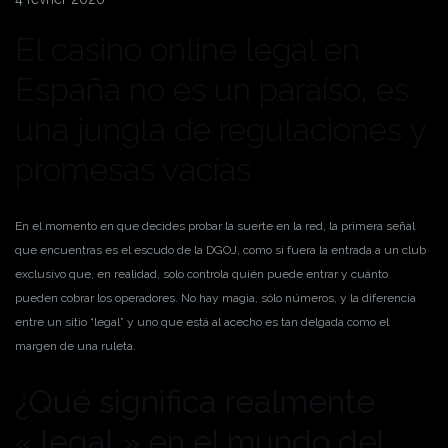
El casino online legal en
España no es un paraíso, es
una jungla de regulaciones y
promesas vacías
En el momento en que decides probar la suerte en la red, la primera señal
que encuentras es el escudo de la DGOJ, como si fuera la entrada a un club
exclusivo que, en realidad, solo controla quién puede entrar y cuánto
pueden cobrar los operadores. No hay magia, sólo números, y la diferencia
entre un sitio “legal” y uno que está al acecho es tan delgada como el
margen de una ruleta.
¿Qué significa realmente
« legal » en el mundo del