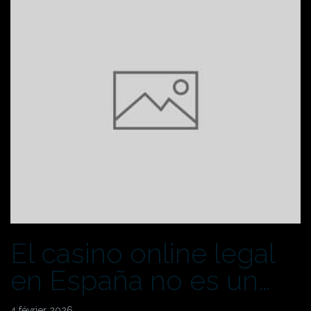
El casino online legal
en España no es un…
4 février 2026