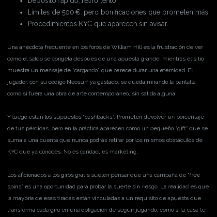
Depósito rápido, retiro lento.
Limites de 500 €, pero bonificaciones que prometen más.
Procedimientos KYC que aparecen sin avisar.
Una anécdota frecuente en los foros de William Hill es la frustración de ver
cómo el saldo se congela después de una apuesta grande, mientras el sitio
muestra un mensaje de “cargando” que parece durar una eternidad. El
jugador, con su código Neosurf ya gastado, se queda mirando la pantalla
como si fuera una obra de arte contemporáneo, sin salida alguna.
Y luego están los supuestos “cashbacks”. Prometen devolver un porcentaje
de tus pérdidas, pero en la práctica aparecen como un pequeño “gift” que se
suma a una cuenta que nunca podrás retirar por los mismos obstáculos de
KYC que ya conoces. No es caridad, es marketing.
Los aficionados a los giros gratis suelen pensar que una campaña de “free
spins” es una oportunidad para probar la suerte sin riesgo. La realidad es que
la mayoría de esas tiradas están vinculadas a un requisito de apuesta que
transforma cada giro en una obligación de seguir jugando, como si la casa te