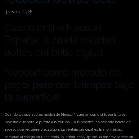
4 février 2026
Casino online Neosurf
España: la cruda realidad
detrás del brillo digital
Neosurf como método de
pago, pero con trampas bajo
la superficie
Cuando los operadores hablan de Neosurf, suenan como si fuera la llave
maestra que abre la puerta a la fortuna. En la práctica, es solo otro boleto de
acceso que requiere precaución. La ventaja principal es la anonimidad:
compras el código en una tienda, lo introduces y, ¡pum!, el dinero aparece en