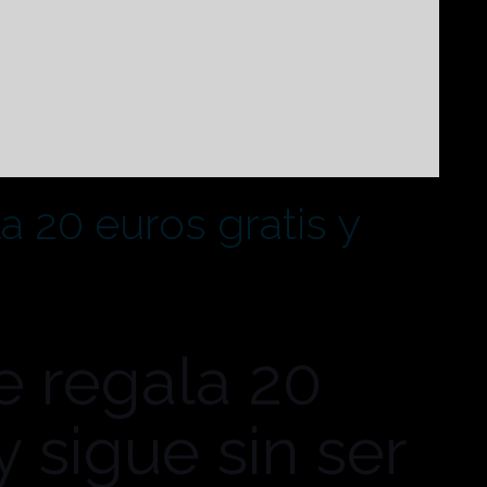
a 20 euros gratis y
e regala 20
y sigue sin ser