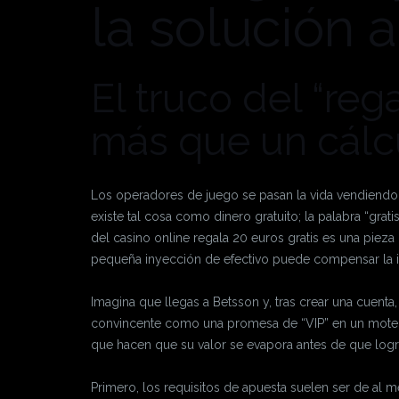
la solución 
El truco del “re
más que un cálc
Los operadores de juego se pasan la vida vendiendo 
existe tal cosa como dinero gratuito; la palabra “gra
del casino online regala 20 euros gratis es una pieza
pequeña inyección de efectivo puede compensar la in
Imagina que llegas a Betsson y, tras crear una cuenta
convincente como una promesa de “VIP” en un motel 
que hacen que su valor se evapora antes de que logr
Primero, los requisitos de apuesta suelen ser de al 