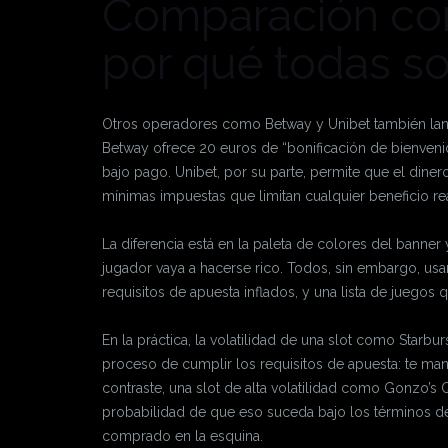
Comparación con
por qué todas so
Otros operadores como Betway y Unibet también lanz
Betway ofrece 20 euros de “bonificación de bienveni
bajo pago. Unibet, por su parte, permite que el diner
mínimas impuestas que limitan cualquier beneficio rea
La diferencia está en la paleta de colores del banner
jugador vaya a hacerse rico. Todos, sin embargo, us
requisitos de apuesta inflados, y una lista de juegos 
En la práctica, la volatilidad de una slot como Starb
proceso de cumplir los requisitos de apuesta: te ma
contraste, una slot de alta volatilidad como Gonzo’s
probabilidad de que eso suceda bajo los términos de
comprado en la esquina.