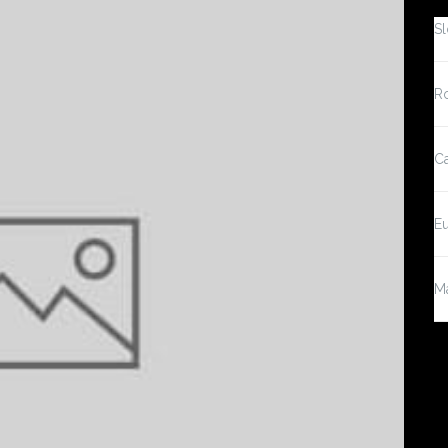
S
Ro
C
E
Ma