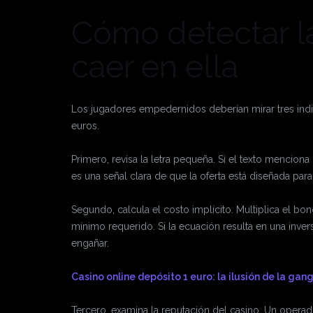
Cómo detectar l
caer en ella
Los jugadores empedernidos deberían mirar tres indi
euros.
Primero, revisa la letra pequeña. Si el texto mencion
es una señal clara de que la oferta está diseñada par
Segundo, calcula el costo implícito. Multiplica el b
mínimo requerido. Si la ecuación resulta en una inver
engañar.
Casino online depósito 1 euro: la ilusión de la g
Tercero, examina la reputación del casino. Un operado