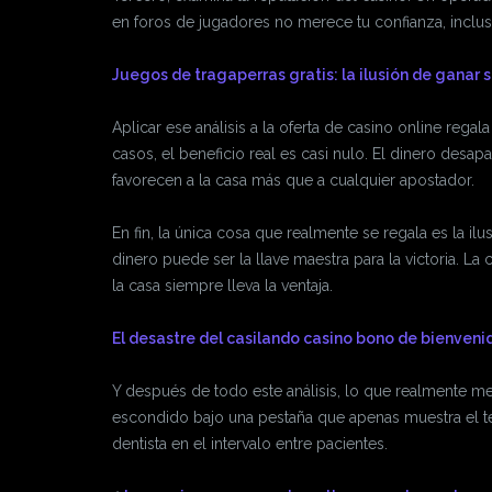
en foros de jugadores no merece tu confianza, incluso
Juegos de tragaperras gratis: la ilusión de ganar s
Aplicar ese análisis a la oferta de casino online regal
casos, el beneficio real es casi nulo. El dinero desa
favorecen a la casa más que a cualquier apostador.
En fin, la única cosa que realmente se regala es la i
dinero puede ser la llave maestra para la victoria. L
la casa siempre lleva la ventaja.
El desastre del casilando casino bono de bienveni
Y después de todo este análisis, lo que realmente me 
escondido bajo una pestaña que apenas muestra el te
dentista en el intervalo entre pacientes.