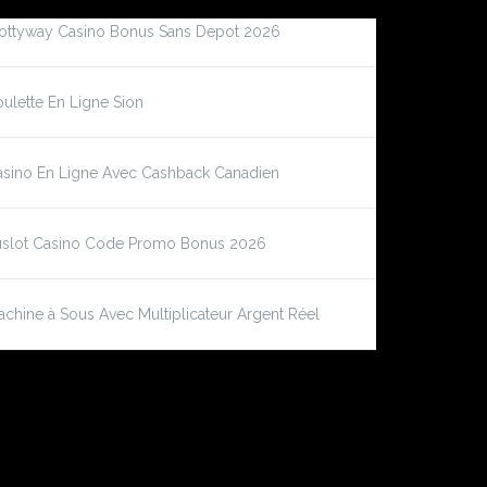
lottyway Casino Bonus Sans Depot 2026
ulette En Ligne Sion
asino En Ligne Avec Cashback Canadien
uslot Casino Code Promo Bonus 2026
chine à Sous Avec Multiplicateur Argent Réel