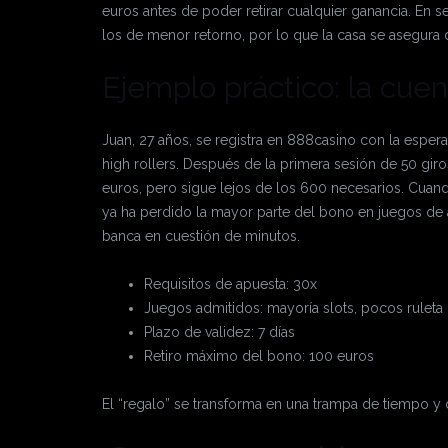
euros antes de poder retirar cualquier ganancia. En 
los de menor retorno, por lo que la casa se asegura 
Ejemplo práctico: la cuen
Juan, 27 años, se registra en 888casino con la esper
high rollers. Después de la primera sesión de 50 giro
euros, pero sigue lejos de los 600 necesarios. Cuand
ya ha perdido la mayor parte del bono en juegos de a
banca en cuestión de minutos.
Requisitos de apuesta: 30x
Juegos admitidos: mayoría slots, pocos ruleta 
Plazo de validez: 7 días
Retiro máximo del bono: 100 euros
El “regalo” se transforma en una trampa de tiempo y d