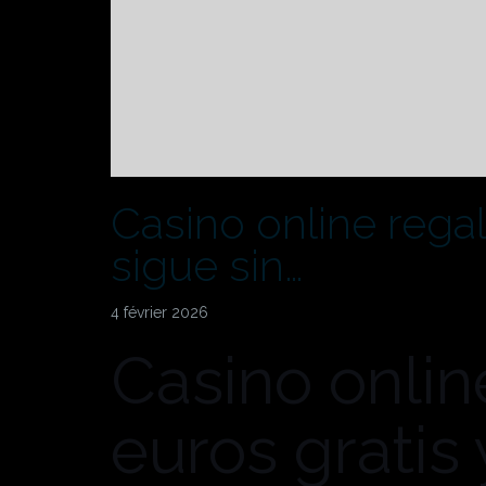
Casino online regal
sigue sin…
4 février 2026
Casino onlin
euros gratis 