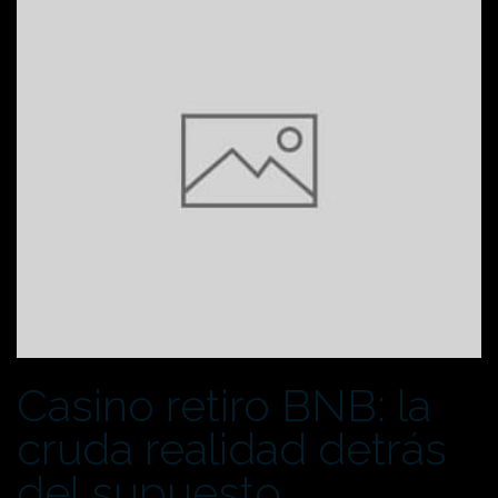
Casino retiro BNB: la
cruda realidad detrás
del supuesto…