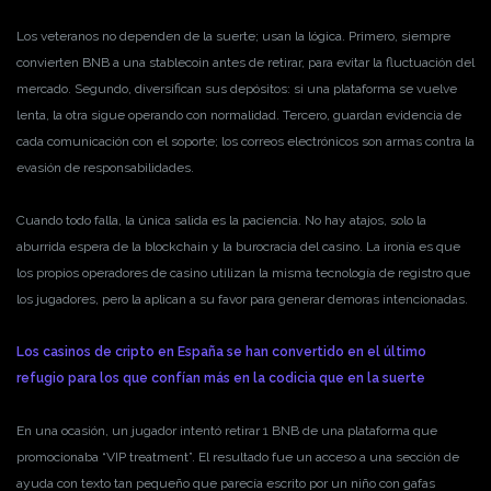
Los veteranos no dependen de la suerte; usan la lógica. Primero, siempre
convierten BNB a una stablecoin antes de retirar, para evitar la fluctuación del
mercado. Segundo, diversifican sus depósitos: si una plataforma se vuelve
lenta, la otra sigue operando con normalidad. Tercero, guardan evidencia de
cada comunicación con el soporte; los correos electrónicos son armas contra la
evasión de responsabilidades.
Cuando todo falla, la única salida es la paciencia. No hay atajos, solo la
aburrida espera de la blockchain y la burocracia del casino. La ironía es que
los propios operadores de casino utilizan la misma tecnología de registro que
los jugadores, pero la aplican a su favor para generar demoras intencionadas.
Los casinos de cripto en España se han convertido en el último
refugio para los que confían más en la codicia que en la suerte
En una ocasión, un jugador intentó retirar 1 BNB de una plataforma que
promocionaba “VIP treatment”. El resultado fue un acceso a una sección de
ayuda con texto tan pequeño que parecía escrito por un niño con gafas