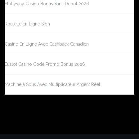
Slottyway Casino Bonus Sans Depot 2026
Roulette En Ligne Sion
Casino En Ligne Avec Cashback Canadien
Euslot Casino Code Promo Bonus 2026
Machine à Sous Avec Multiplicateur Argent Réel