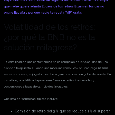
Royal Fortune Casino bono de registro sin deposito 2026: La trampa
que nadie quiere admitir
El caos de los retiros Bizum en los casino
online España y por qué nadie te regala “VIP” gratis
Volatilidad de los retiros:
¿por qué la BNB no es la
solución milagrosa?
La volatilidad de una criptomoneda no es comparable a la volatilidad de una
slot de alta apuesta. Cuando una máquina como Book of Dead paga 10.000
veces la apuesta, el jugador percibe la ganancia como un golpe de suerte. En
los retiros, la volatilidad aparece en forma de tarifas inesperadas y
conversiones a tasas de cambio desfavorables.
Una lista de “sorpresas” típicas incluye:
Comisión de retiro del 3 % que se reduce a 1 % al superar