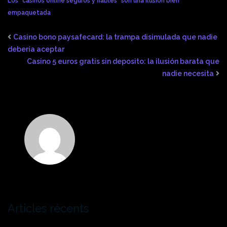
Los “casinos online seguros y fiables” son una ilusión bien
empaquetada
Casino bono paysafecard: la trampa disimulada que nadie
debería aceptar
Casino 5 euros gratis sin deposito: la ilusión barata que
nadie necesita
Articles récents