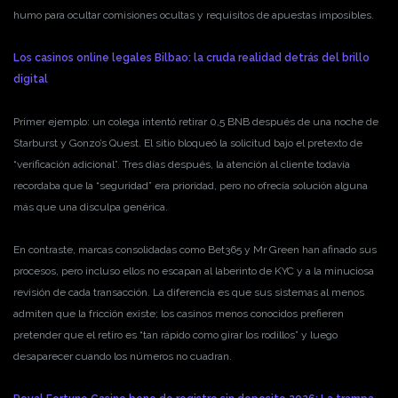
humo para ocultar comisiones ocultas y requisitos de apuestas imposibles.
Los casinos online legales Bilbao: la cruda realidad detrás del brillo
digital
Primer ejemplo: un colega intentó retirar 0,5 BNB después de una noche de
Starburst y Gonzo’s Quest. El sitio bloqueó la solicitud bajo el pretexto de
“verificación adicional”. Tres días después, la atención al cliente todavía
recordaba que la “seguridad” era prioridad, pero no ofrecía solución alguna
más que una disculpa genérica.
En contraste, marcas consolidadas como Bet365 y Mr Green han afinado sus
procesos, pero incluso ellos no escapan al laberinto de KYC y a la minuciosa
revisión de cada transacción. La diferencia es que sus sistemas al menos
admiten que la fricción existe; los casinos menos conocidos prefieren
pretender que el retiro es “tan rápido como girar los rodillos” y luego
desaparecer cuando los números no cuadran.