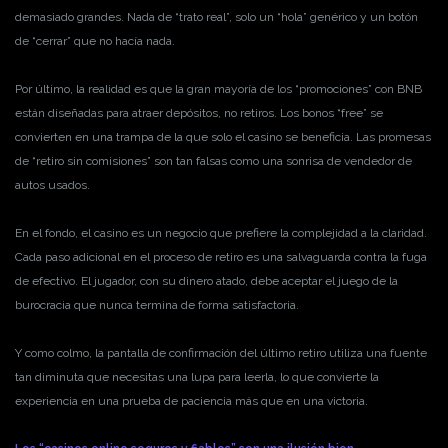
demasiado grandes. Nada de “trato real”, solo un “hola” genérico y un botón
de “cerrar” que no hacía nada.
Por último, la realidad es que la gran mayoría de los “promociones” con BNB
están diseñadas para atraer depósitos, no retiros. Los bonos “free” se
convierten en una trampa de la que solo el casino se beneficia. Las promesas
de “retiro sin comisiones” son tan falsas como una sonrisa de vendedor de
autos usados.
En el fondo, el casino es un negocio que prefiere la complejidad a la claridad.
Cada paso adicional en el proceso de retiro es una salvaguarda contra la fuga
de efectivo. El jugador, con su dinero atado, debe aceptar el juego de la
burocracia que nunca termina de forma satisfactoria.
Y como colmo, la pantalla de confirmación del último retiro utiliza una fuente
tan diminuta que necesitas una lupa para leerla, lo que convierte la
experiencia en una prueba de paciencia más que en una victoria.