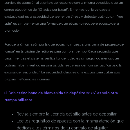
servicio de atención al cliente que responde con la misma velocidad que un
correo electrónico de “¡Gracias por jugar!”. Sin embargo, la verdadera
exclusividad es la capacidad de leer entre líneas y detectar cuándo un “free
spin” es simplemente una forma de que el casino recupere el costo de la
promoción.
Porque la única razón por la que el casino muestra una barra de progreso de
“carga” en la página de retiro es para comprar tiempo. Cada segundo que
pasa mientras el sistema verifica tu identidad es un segundo menos que
podrías haber invertido en una partida real, y esa demora se justifica bajo la
excusa de “seguridad”. La seguridad, claro, es una excusa para cubrir sus
propias ineficiencias internas.
El “win casino bono de bienvenida sin depósito 2026” es solo otra
trampa brillante
Revisa siempre la licencia del sitio antes de depositar.
Lee los requisitos de apuesta con la misma atención que
dedicas a los términos de tu contrato de alquiler.