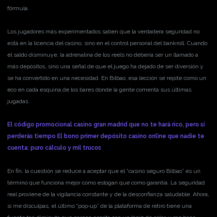
fórmula.
Los jugadores más experimentados saben que la verdadera seguridad no
está en la licencia del casino, sino en el control personal del bankroll. Cuando
el saldo disminuye, la adrenalina de los reels no debería ser un llamado a
más depósitos, sino una señal de que el juego ha dejado de ser diversión y
se ha convertido en una necesidad. En Bilbao, esa lección se repite como un
eco en cada esquina de los bares donde la gente comenta sus últimas
jugadas.
El código promocional casino gran madrid que no te hará rico, pero sí
perderás tiempo
El bono primer depósito casino online que nadie te
cuenta: puro cálculo y mil trucos
En fin, la cuestión se reduce a aceptar que el “casino seguro Bilbao” es un
término que funciona mejor como eslogan que como garantía. La seguridad
real proviene de la vigilancia constante y de la desconfianza saludable. Ahora,
si me disculpas, el último “pop‑up” de la plataforma de retiro tiene una