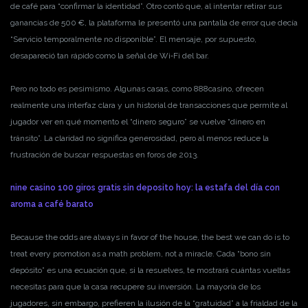
de café para “confirmar la identidad”. Otro contó que, al intentar retirar sus
ganancias de 500 €, la plataforma le presentó una pantalla de error que decía
“Servicio temporalmente no disponible”. El mensaje, por supuesto,
desapareció tan rápido como la señal de Wi‑Fi del bar.
Pero no todo es pesimismo. Algunas casas, como 888casino, ofrecen
realmente una interfaz clara y un historial de transacciones que permite al
jugador ver en qué momento el “dinero seguro” se vuelve “dinero en
tránsito”. La claridad no significa generosidad, pero al menos reduce la
frustración de buscar respuestas en foros de 2013.
nine casino 100 giros gratis sin deposito hoy: la estafa del día con
aroma a café barato
Because the odds are always in favor of the house, the best we can do is to
treat every promotion as a math problem, not a miracle. Cada “bono sin
depósito” es una ecuación que, si la resuelves, te mostrará cuántas vueltas
necesitas para que la casa recupere su inversión. La mayoría de los
jugadores, sin embargo, prefieren la ilusión de la “gratuidad” a la frialdad de la