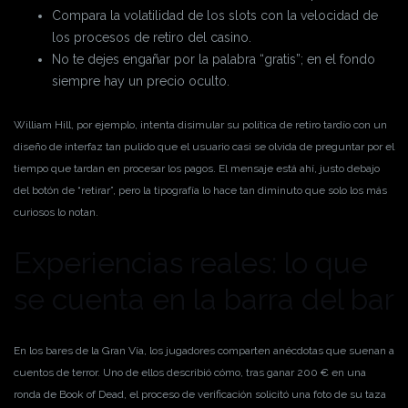
Compara la volatilidad de los slots con la velocidad de
los procesos de retiro del casino.
No te dejes engañar por la palabra “gratis”; en el fondo
siempre hay un precio oculto.
William Hill, por ejemplo, intenta disimular su política de retiro tardío con un
diseño de interfaz tan pulido que el usuario casi se olvida de preguntar por el
tiempo que tardan en procesar los pagos. El mensaje está ahí, justo debajo
del botón de “retirar”, pero la tipografía lo hace tan diminuto que solo los más
curiosos lo notan.
Experiencias reales: lo que
se cuenta en la barra del bar
En los bares de la Gran Vía, los jugadores comparten anécdotas que suenan a
cuentos de terror. Uno de ellos describió cómo, tras ganar 200 € en una
ronda de Book of Dead, el proceso de verificación solicitó una foto de su taza