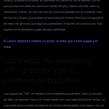
cabeza, prueba a comparar la velocidad de Starburst con la rapidez con la
que la casa convierte tus bonos en tarifas de giro. Starburst brilla, pero su
volatilidad “media” es una canción de cuna comparada con la montaña rusa
de Gonzo’s Quest, que dispara la adrenalina al mismo ritmo que el algoritmo
de retiro de 48 horas que algunos operadores imponen sin previo aviso. Esa
espera es el verdadero juego de alta volatilidad.
El casino depósito mínimo 10 euros: el mito que todos pagan por
creer
Los trucos del marketing:
VIP, “gratuito” y otras
palabras de pacotilla
Los programas “VIP” se venden como experiencias de élite, pero la mayoría
de ellos se parecen más a un motel barato con una capa de pintura fresca. La
supuesta exclusividad se traduce en límites de apuestas más bajos y en un