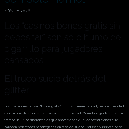
4 février 2026
Los “casinos bonos gratis sin
depositar” son solo humo de
cigarrillo para jugadores
cansados
El truco sucio detrás del
glitter
Los operadores lanzan “bonos gratis” como si fueran caridad, pero en realidad
es una hoja de cálculo disfrazada de generosidad. Cuando la gente cae en la
trampa, la única diferencia es que ahora tienen que leer condiciones que
parecen redactadas por abogados en fase de sueño. Betsson y 888casino se