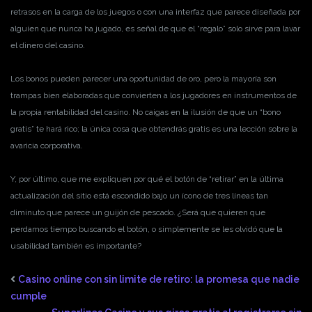
retrasos en la carga de los juegos o con una interfaz que parece diseñada por
alguien que nunca ha jugado, es señal de que el “regalo” solo sirve para lavar
el dinero del casino.
Los bonos pueden parecer una oportunidad de oro, pero la mayoría son
trampas bien elaboradas que convierten a los jugadores en instrumentos de
la propia rentabilidad del casino. No caigas en la ilusión de que un “bono
gratis” te hará rico; la única cosa que obtendrás gratis es una lección sobre la
avaricia corporativa.
Y, por último, que me expliquen por qué el botón de “retirar” en la última
actualización del sitio está escondido bajo un ícono de tres líneas tan
diminuto que parece un guijón de pescado. ¿Será que quieren que
perdamos tiempo buscando el botón, o simplemente se les olvidó que la
usabilidad también es importante?
Casino online con sin limite de retiro: la promesa que nadie
cumple