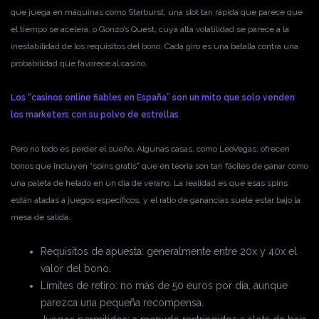
que juega en máquinas como Starburst, una slot tan rápida que parece que
el tiempo se acelera, o Gonzo’s Quest, cuya alta volatilidad se parece a la
inestabilidad de los requisitos del bono. Cada giro es una batalla contra una
probabilidad que favorece al casino.
Los “casinos online fiables en España” son un mito que solo venden
los marketers con su polvo de estrellas
Pero no todo es perder el sueño. Algunas casas, como LeoVegas, ofrecen
bonos que incluyen “spins gratis” que en teoría son tan fáciles de ganar como
una paleta de helado en un día de verano. La realidad es que esas spins
están atadas a juegos específicos, y el ratio de ganancias suele estar bajo la
mesa de salida.
Requisitos de apuesta: generalmente entre 20x y 40x el
valor del bono.
Límites de retiro: no más de 50 euros por día, aunque
parezca una pequeña recompensa.