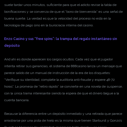
suele tardar unos minutos, suficiente para que el adicto revise la tabla de
bonificaciones y se convenza de que el “bono de bienvenida” es una señal de
buena suerte. La verdad es que la velocidad del proceso no está en la
tecnología de pago sino en la burocracia interna del casino.
Enzo Casino y sus “free spins”: la trampa del regalo instantáneo sin
depósito
And ahí es donde aparecen los cargos ocultos. Cada vez que el jugador
intenta retirar sus ganancias, el sistema de 888casino lanza un mensaje que
parece salido de un manual de instrucción de la era de los disquetes:
“Verifique su identidad, complete la auditoría anti‑fraude y espere 48‑72
horas”. La promesa de “retiro rápido” se convierte en una novela de suspense,
con la única trama interesante siendo la espera de que el dinero llegue a la
cuenta bancaria.
Because la diferencia entre un depósito inmediato y una retirada que parece
arrastrarse por una pista de hielo es la misma que tienen Starburst y Gonzo’s