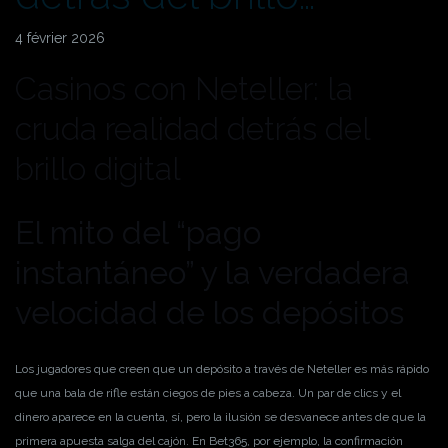
4 février 2026
Casinos con Neteller: la
cruda realidad detrás del
brillo digital
El mito del “pago
instantáneo” y la verdadera
velocidad de los depósitos
Los jugadores que creen que un depósito a través de Neteller es más rápido
que una bala de rifle están ciegos de pies a cabeza. Un par de clics y el
dinero aparece en la cuenta, sí, pero la ilusión se desvanece antes de que la
primera apuesta salga del cajón. En Bet365, por ejemplo, la confirmación