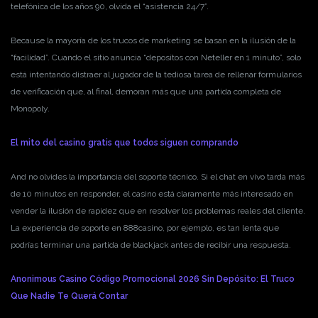
telefónica de los años 90, olvida el “asistencia 24/7”.
Because la mayoría de los trucos de marketing se basan en la ilusión de la
“facilidad”. Cuando el sitio anuncia “depositos con Neteller en 1 minuto”, solo
está intentando distraer al jugador de la tediosa tarea de rellenar formularios
de verificación que, al final, demoran más que una partida completa de
Monopoly.
El mito del casino gratis que todos siguen comprando
And no olvides la importancia del soporte técnico. Si el chat en vivo tarda más
de 10 minutos en responder, el casino está claramente más interesado en
vender la ilusión de rapidez que en resolver los problemas reales del cliente.
La experiencia de soporte en 888casino, por ejemplo, es tan lenta que
podrías terminar una partida de blackjack antes de recibir una respuesta.
Anonimous Casino Código Promocional 2026 Sin Depósito: El Truco
Que Nadie Te Querá Contar