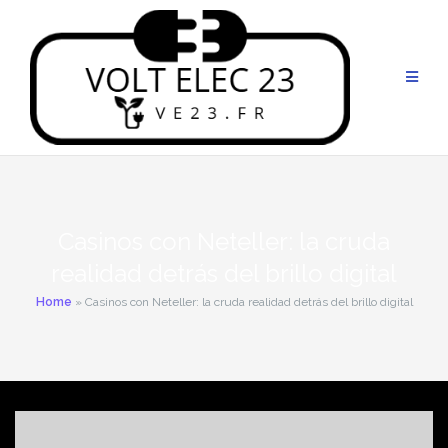
Aller
au
contenu
Casinos con Neteller: la cruda
realidad detrás del brillo digital
Home
»
Casinos con Neteller: la cruda realidad detrás del brillo digital