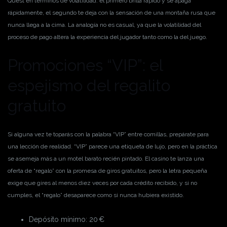
Quest en términos de volatilidad: el primero brilla rápido y se apaga
rápidamente, el segundo te deja con la sensación de una montaña rusa que
nunca llega a la cima. La analogía no es casual, ya que la volatilidad del
proceso de pago altera la experiencia del jugador tanto como la del juego.
Promociones “VIP”: el
espejismo del regalito
gratuito
Si alguna vez te toparás con la palabra “VIP” entre comillas, prepárate para
una lección de realidad. “VIP” parece una etiqueta de lujo, pero en la práctica
se asemeja más a un motel barato recién pintado. El casino te lanza una
oferta de “regalo” con la promesa de giros gratuitos, pero la letra pequeña
exige que gires al menos diez veces por cada crédito recibido, y si no
cumples, el “regalo” desaparece como si nunca hubiera existido.
Depósito mínimo: 20 €