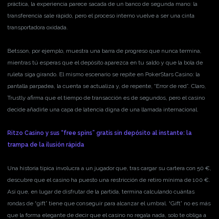
práctica, la experiencia parece sacada de un banco de segunda mano: la
transferencia sale rápido, pero el proceso interno vuelve a ser una cinta
transportadora oxidada.
Betsson, por ejemplo, muestra una barra de progreso que nunca termina,
mientras tú esperas que el depósito aparezca en tu saldo y que la bola de
ruleta siga girando. El mismo escenario se repite en PokerStars Casino: la
pantalla parpadea, la cuenta se actualiza y, de repente, “Error de red”. Claro,
Trustly afirma que el tiempo de transacción es de segundos, pero el casino
decide añadirle una capa de latencia digna de una llamada internacional.
Ritzo Casino y sus “free spins” gratis sin depósito al instante: la
trampa de la ilusión rápida
Una historia típica involucra a un jugador que, tras cargar su cartera con 50 €,
descubre que el casino ha puesto una restricción de retiro mínima de 100 €.
Así que, en lugar de disfrutar de la partida, termina calculando cuántas
rondas de “gift” tiene que conseguir para alcanzar el umbral. “Gift” no es más
que la forma elegante de decir que el casino no regala nada, solo te obliga a