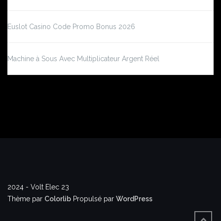
Euslot Casino Code Promo Bonus 2026
Machine à Sous Avec Multiplicateur Argent Réel
2024 - Volt Elec 23
Thème par
Colorlib
Propulsé par
WordPress