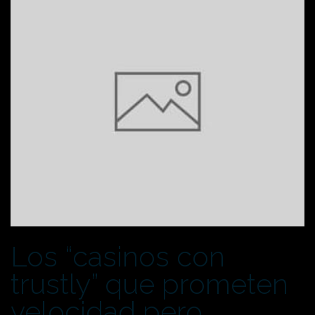
Los “casinos con
trustly” que prometen
velocidad pero