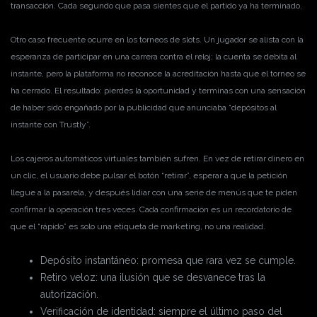
transacción. Cada segundo que pasa sientes que el partido ya ha terminado.
Otro caso frecuente ocurre en los torneos de slots. Un jugador se alista con la
esperanza de participar en una carrera contra el reloj; la cuenta se debita al
instante, pero la plataforma no reconoce la acreditación hasta que el torneo se
ha cerrado. El resultado: pierdes la oportunidad y terminas con una sensación
de haber sido engañado por la publicidad que anunciaba “depósitos al
instante con Trustly”.
Los cajeros automáticos virtuales también sufren. En vez de retirar dinero en
un clic, el usuario debe pulsar el botón “retirar”, esperar a que la petición
llegue a la pasarela, y después lidiar con una serie de menús que te piden
confirmar la operación tres veces. Cada confirmación es un recordatorio de
que el “rápido” es solo una etiqueta de marketing, no una realidad.
Depósito instantáneo: promesa que rara vez se cumple.
Retiro veloz: una ilusión que se desvanece tras la
autorización.
Verificación de identidad: siempre el último paso del