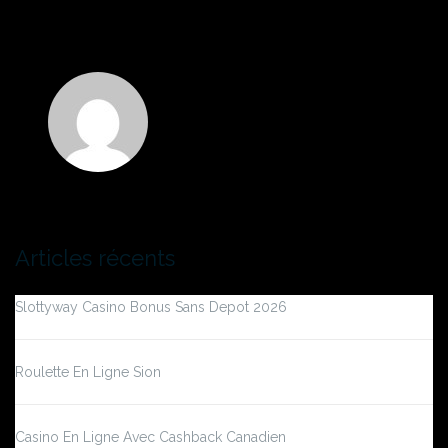
Articles récents
Slottyway Casino Bonus Sans Depot 2026
Roulette En Ligne Sion
Casino En Ligne Avec Cashback Canadien