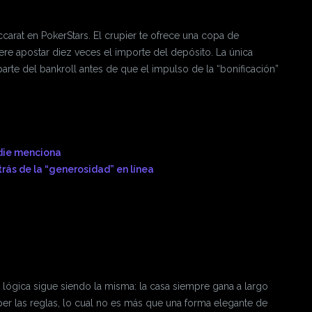
ccarat en PokerStars. El crupier te ofrece una copa de
re apostar diez veces el importe del depósito. La única
arte del bankroll antes de que el impulso de la “bonificación”
adie menciona
trás de la “generosidad” en línea
a lógica sigue siendo la misma: la casa siempre gana a largo
er las reglas, lo cual no es más que una forma elegante de