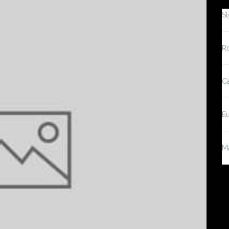
S
Ro
C
E
Ma