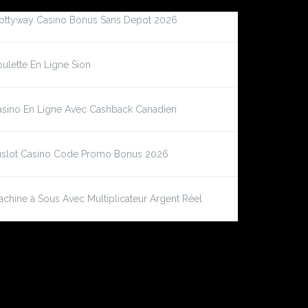
lottyway Casino Bonus Sans Depot 2026
ulette En Ligne Sion
asino En Ligne Avec Cashback Canadien
uslot Casino Code Promo Bonus 2026
chine à Sous Avec Multiplicateur Argent Réel