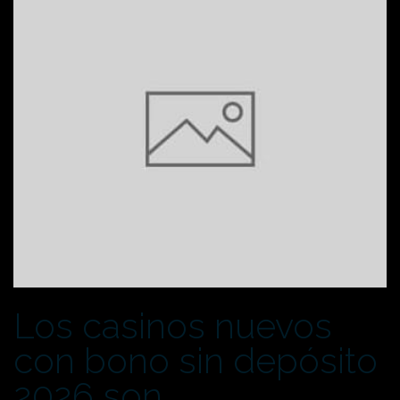
Los casinos nuevos
con bono sin depósito
2026 son…