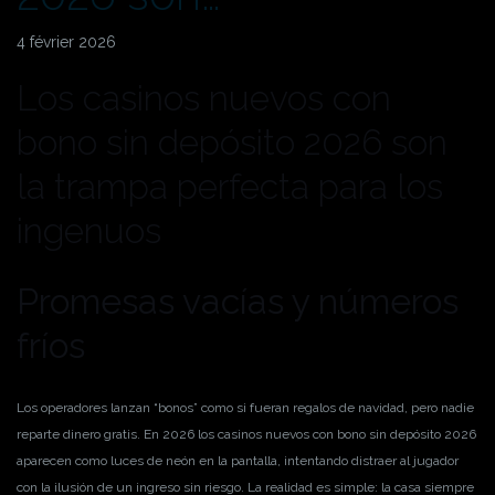
4 février 2026
Los casinos nuevos con
bono sin depósito 2026 son
la trampa perfecta para los
ingenuos
Promesas vacías y números
fríos
Los operadores lanzan “bonos” como si fueran regalos de navidad, pero nadie
reparte dinero gratis. En 2026 los casinos nuevos con bono sin depósito 2026
aparecen como luces de neón en la pantalla, intentando distraer al jugador
con la ilusión de un ingreso sin riesgo. La realidad es simple: la casa siempre