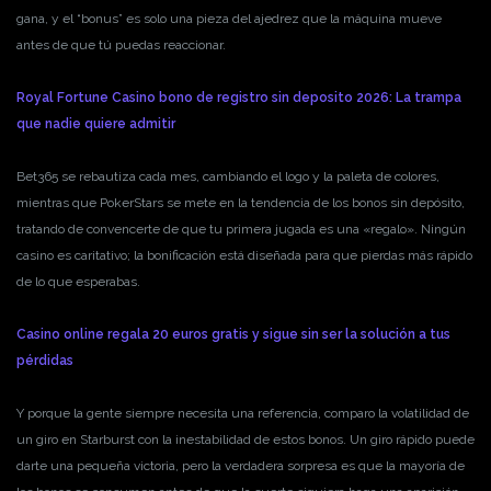
gana, y el “bonus” es solo una pieza del ajedrez que la máquina mueve
antes de que tú puedas reaccionar.
Royal Fortune Casino bono de registro sin deposito 2026: La trampa
que nadie quiere admitir
Bet365 se rebautiza cada mes, cambiando el logo y la paleta de colores,
mientras que PokerStars se mete en la tendencia de los bonos sin depósito,
tratando de convencerte de que tu primera jugada es una «regalo». Ningún
casino es caritativo; la bonificación está diseñada para que pierdas más rápido
de lo que esperabas.
Casino online regala 20 euros gratis y sigue sin ser la solución a tus
pérdidas
Y porque la gente siempre necesita una referencia, comparo la volatilidad de
un giro en Starburst con la inestabilidad de estos bonos. Un giro rápido puede
darte una pequeña victoria, pero la verdadera sorpresa es que la mayoría de