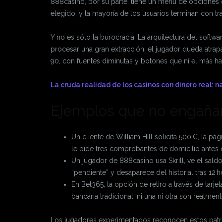
888casino, por su parte, tiene un menú de opcione
elegido, y la mayoría de los usuarios terminan con tr
Y no es sólo la burocracia. La arquitectura del softwa
procesar una gran extracción, el jugador queda atrap
90, con fuentes diminutas y botones que ni el más h
La cruda realidad de los casinos con dinero real:
Ejemplos que no engañan
Un cliente de William Hill solicita 500 €, la pág
le pide tres comprobantes de domicilio antes d
Un jugador de 888casino usa Skrill, ve el saldo
“pendiente” y desaparece del historial tras 12 h
En Bet365, la opción de retiro a través de tarj
bancaria tradicional: ni una ni otra son realment
Los jugadores experimentados reconocen estos patro