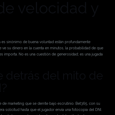
de velocidad y
da es sinónimo de buena voluntad están profundamente
 ve su dinero en la cuenta en minutos, la probabilidad de que
es importa. No es una cuestión de generosidad; es una jugada
 detrás del mito de
d?
ase de marketing que se derrite bajo escrutinio. Bet365, con su
a solicitud hasta que el jugador envía una fotocopia del DNI.