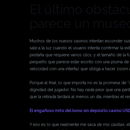
El último obstácu
parece un museo
Muchos de los nuevos casinos intentan esconder sus 
sale a la luz cuando el usuario intenta confirmar la ex
pestaña que requiere varios clics, y el tamaño de la 
pequeño que parece estar escrito con una pluma de c
velocidad con una interfaz que obliga a hacer zoom a
Porque al final, lo que importa no es la promesa de “i
dignidad del jugador. No hay nada peor que una pantal
que la retirada tardará al menos un día, mientras el r
El engañoso mito del bono sin depósito casino US
Y eso es lo que realmente me saca de mis casillas: el