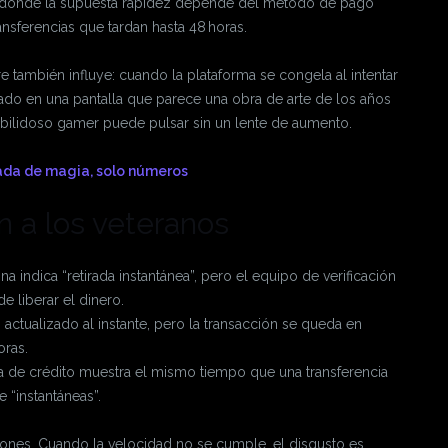
s donde la supuesta rapidez depende del método de pago
ansferencias que tardan hasta 48 horas.
re también influye: cuando la plataforma se congela al intentar
ado en una pantalla que parece una obra de arte de los años
abilidoso gamer puede pulsar sin un lente de aumento.
 nada de magia, solo números
 a los veteranos
ina indica “retirada instantánea”, pero el equipo de verificación
e liberar el dinero.
 actualizado al instante, pero la transacción se queda en
oras.
eta de crédito muestra el mismo tiempo que una transferencia
e “instantáneas”.
nes. Cuando la velocidad no se cumple, el disgusto es