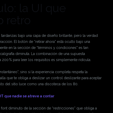
lo: la UI que
 retro
tardanzas bajo una capa de diseño brillante, pero la verdad
tracción. El botón de “retirar ahora” está oculto bajo una
fuente en la sección de “términos y condiciones” es tan
aligrafía diminuta. La combinación de una supuesta
 200 % para leer los requisitos es simplemente ridícula.
nstantáneo”, sino si la experiencia completa respeta la
la que te obliga a deslizar un control deslizante para aceptar
esto del sitio luce como una discoteca de los 80.
DT que nadie se atreve a contar
 font diminuto de la sección de “restricciones” que obliga a