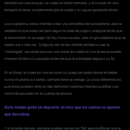
desierto con una brújula. La ruleta no tiene memoria, y el crupier en vivo
tampoco la tiene; simplemente gira la rueda y tú sigues gastando dinero.
Los crupieres a veces intentan crear una atmósfera de camaradería, pero la
realidad es que están allí para seguir la línea de juego y asegurarse de que
la transmisión no se caiga. No hay trucos ocultos, solo un giro aleatorio que se
repite una y otra vez. Si alguna vez te has sentido tentado a usar la
“martingala”, recuerda que con una mesa de ruleta en vivo la banca puede
imponer límites a tu apuesta antes de que la estrategia llegue a su fin.
En el fondo, la ruleta en vivo es como un juego de cartas donde el dealer
nunca muestra sus cartas: siempre tiene la ventaja. La única diferencia es
que ahora puedes verlo en alta definición mientras intentas justificar una
noche de apuestas en la cuenta de ahorros.
Slots tiradas gratis sin depósito: el mito que los casinos no quieren
que descubras
Y si te sobra tiempo, siempre puedes revisar los T&C para confirmar que la