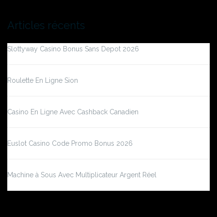
Articles récents
Slottyway Casino Bonus Sans Depot 2026
Roulette En Ligne Sion
Casino En Ligne Avec Cashback Canadien
Euslot Casino Code Promo Bonus 2026
Machine à Sous Avec Multiplicateur Argent Réel