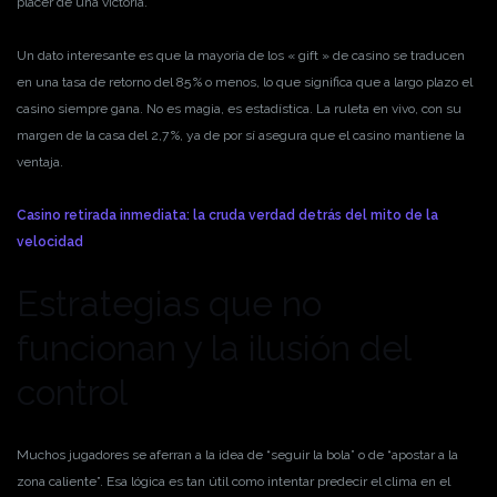
placer de una victoria.
Un dato interesante es que la mayoría de los « gift » de casino se traducen
en una tasa de retorno del 85 % o menos, lo que significa que a largo plazo el
casino siempre gana. No es magia, es estadística. La ruleta en vivo, con su
margen de la casa del 2,7 %, ya de por sí asegura que el casino mantiene la
ventaja.
Casino retirada inmediata: la cruda verdad detrás del mito de la
velocidad
Estrategias que no
funcionan y la ilusión del
control
Muchos jugadores se aferran a la idea de “seguir la bola” o de “apostar a la
zona caliente”. Esa lógica es tan útil como intentar predecir el clima en el