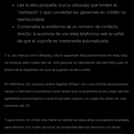
Lee la letra pequeña: busca cláusulas que limiten el
“cashback” o que conviertan las ganancias en crédito no
reembolsable.
Comprueba la existencia de un número de contacto
directo: la ausencia de una línea telefónica real es señal
de que el soporte es meramente automatizado.
Y sí, las marcas como Bet365 y Bwin aparecen frecuentemente en esta lista,
no porque sean malas per se, sino porque su reputación les permite jugar al
borde de la legalidad sin que el jugador se dé cuenta.
En definitiva, los “casinos online legales Bilbao” son una mezcla de promesas
vacías y trámites burocráticos que hacen que la experiencia de juego sea tan
agradable como esperar a que el servidor cargue un juego de póker en una
conexión de 2G.
Y para colmo, el UI del sitio tiene la fuente tan pequeña que parece diseñada
para ratones con visión de lince; es imposible leer los términos sin hacer