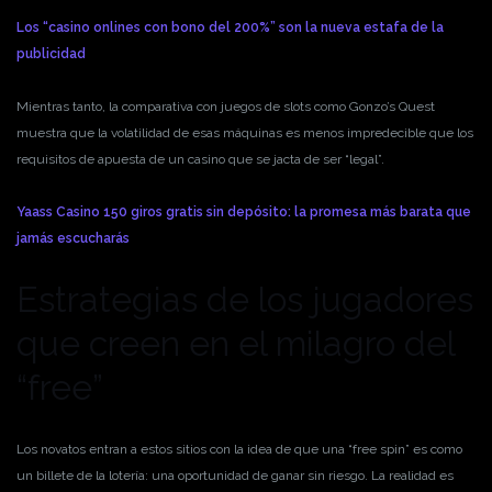
Los “casino onlines con bono del 200%” son la nueva estafa de la
publicidad
Mientras tanto, la comparativa con juegos de slots como Gonzo’s Quest
muestra que la volatilidad de esas máquinas es menos impredecible que los
requisitos de apuesta de un casino que se jacta de ser “legal”.
Yaass Casino 150 giros gratis sin depósito: la promesa más barata que
jamás escucharás
Estrategias de los jugadores
que creen en el milagro del
“free”
Los novatos entran a estos sitios con la idea de que una “free spin” es como
un billete de la lotería: una oportunidad de ganar sin riesgo. La realidad es