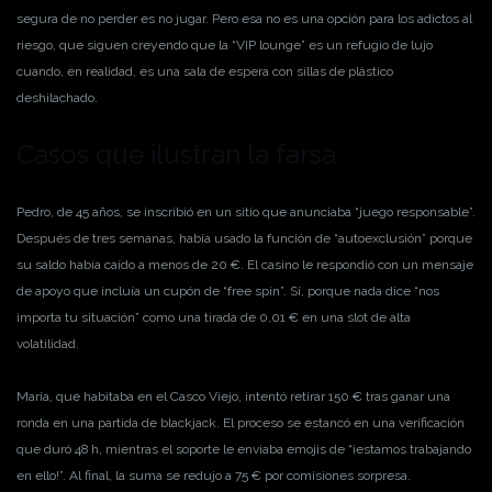
segura de no perder es no jugar. Pero esa no es una opción para los adictos al
riesgo, que siguen creyendo que la “VIP lounge” es un refugio de lujo
cuando, en realidad, es una sala de espera con sillas de plástico
deshilachado.
Casos que ilustran la farsa
Pedro, de 45 años, se inscribió en un sitio que anunciaba “juego responsable”.
Después de tres semanas, había usado la función de “autoexclusión” porque
su saldo había caído a menos de 20 €. El casino le respondió con un mensaje
de apoyo que incluía un cupón de “free spin”. Sí, porque nada dice “nos
importa tu situación” como una tirada de 0,01 € en una slot de alta
volatilidad.
María, que habitaba en el Casco Viejo, intentó retirar 150 € tras ganar una
ronda en una partida de blackjack. El proceso se estancó en una verificación
que duró 48 h, mientras el soporte le enviaba emojis de “¡estamos trabajando
en ello!”. Al final, la suma se redujo a 75 € por comisiones sorpresa.