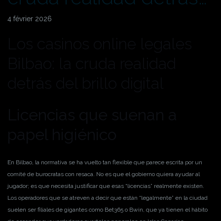
4 février 2026
Los casinos online legales
Bilbao: la cruda realidad
detrás del brillo digital
Licencias que suenan a
papel higiénico
En Bilbao, la normativa se ha vuelto tan flexible que parece escrita por un
comité de burocratas con resaca. No es que el gobierno quiera ayudar al
jugador; es que necesita justificar que esas “licencias” realmente existen.
Los operadores que se atreven a decir que están “legalmente” en la ciudad
suelen ser filiales de gigantes como Bet365 o Bwin, que ya tienen el hábito