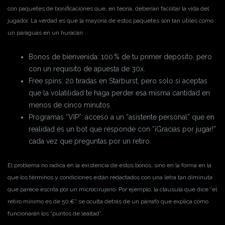
con paquetes de bonificaciones que, en teoría, deberían facilitar la vida del
jugador. La verdad es que la mayoría de estos paquetes son tan útiles como
un paraguas en un huracán.
Bonos de bienvenida: 100 % de tu primer depósito, pero
con un requisito de apuesta de 30x.
Free spins: 20 tiradas en Starburst, pero solo si aceptas
que la volatilidad te haga perder esa misma cantidad en
menos de cinco minutos.
Programas “VIP”: acceso a un “asistente personal” que en
realidad es un bot que responde con “¡Gracias por jugar!”
cada vez que preguntas por un retiro.
El problema no radica en la existencia de estos bonos, sino en la forma en la
que los términos y condiciones están redactados con una letra tan diminuta
que parece escrita por un microcirujano. Por ejemplo, la cláusula que dice “el
retiro mínimo es de 50 €” se oculta detrás de un párrafo que explica cómo
funcionarán los “puntos de lealtad”.