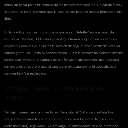
cifras sin pasar por la burocracia de los bancos tradicionales. Un par de clics y
la cuenta se llena, siempre que la pasarela de pago no decida tomarse el día
libre.
En la práctica, los “casinos online que aceptan Neteller” no son una lista
exclusiva. Betsson, 888casino y LeoVegas tienen la opción en su barra de
depósito. Cada vez que visitas la sección de caja, el icono verde de Neteller
parece gritar “¡aquí está tu acceso rápido!”. Pero la rapidez no siempre implica
comodidad. A veces, la pantalla de confirmación aparece con una tipografía
diminuta que requiere usar la lupa del móvil para leer si el depósito está
pendiente o fue rechazado.
Ventajas reales vs. marketing de
humo
Ventaja número uno: la inmediatez. Depositar 100 € y verlo reflejado en
menos de dos minutos suena como música para los oídos de cualquier
profesional del juego serio. Sin embargo, la “inmediatez” solo se mantiene