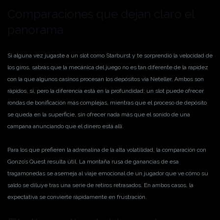
Comparaciones que dejan claro el
panorama
Si alguna vez jugaste a un slot como Starburst y te sorprendió la velocidad de
los giros, sabrás que la mecánica del juego no es tan diferente de la rapidez
con la que algunos casinos procesan los depósitos vía Neteller. Ambos son
rápidos, sí, pero la diferencia está en la profundidad: un slot puede ofrecer
rondas de bonificación más complejas, mientras que el proceso de depósito
se queda en la superficie, sin ofrecer nada más que el sonido de una
campana anunciando que el dinero está allí.
Para los que prefieren la adrenalina de la alta volatilidad, la comparación con
Gonzo’s Quest resulta útil. La montaña rusa de ganancias de esa
tragamonedas se asemeja al viaje emocional de un jugador que ve cómo su
saldo se diluye tras una serie de retiros retrasados. En ambos casos, la
expectativa se convierte rápidamente en frustración.