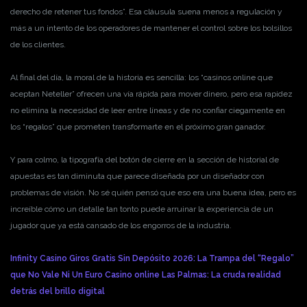
derecho de retener tus fondos”. Esa cláusula suena menos a regulación y
más a un intento de los operadores de mantener el control sobre los bolsillos
de los clientes.
Al final del día, la moral de la historia es sencilla: los “casinos online que
aceptan Neteller” ofrecen una vía rápida para mover dinero, pero esa rapidez
no elimina la necesidad de leer entre líneas y de no confiar ciegamente en
los “regalos” que prometen transformarte en el próximo gran ganador.
Y para colmo, la tipografía del botón de cierre en la sección de historial de
apuestas es tan diminuta que parece diseñada por un diseñador con
problemas de visión. No sé quién pensó que eso era una buena idea, pero es
increíble cómo un detalle tan tonto puede arruinar la experiencia de un
jugador que ya está cansado de los engorros de la industria.
Infinity Casino Giros Gratis Sin Depósito 2026: La Trampa del “Regalo”
que No Vale Ni Un Euro
Casino online Las Palmas: La cruda realidad
detrás del brillo digital