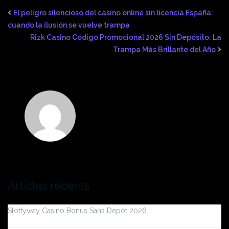
El peligro silencioso del casino online sin licencia España:
cuando la ilusión se vuelve trampa
Rizk Casino Código Promocional 2026 Sin Depósito: La
Trampa Más Brillante del Año
Articles récents
Slottyway Casino Bonus Sans Depot 2026