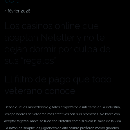
4 février 2026
Los casinos online que
aceptan Neteller y no te
dejan dormir por culpa de
sus “regalos”
El filtro de pago que todo
veterano conoce
Desde que los monederos digitales empezaron a infiltrarse en la industria,
los operadores se volvieron más creativos con sus promesas. No basta con
aceptar tarjetas; ahora se luce con Neteller como si fuera la savia de la vida.
La razón es simple: los jugadores de alto calibre prefieren mover grandes