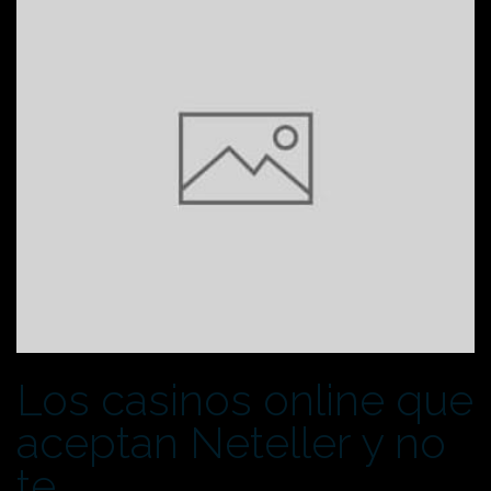
Los casinos online que
aceptan Neteller y no
te…