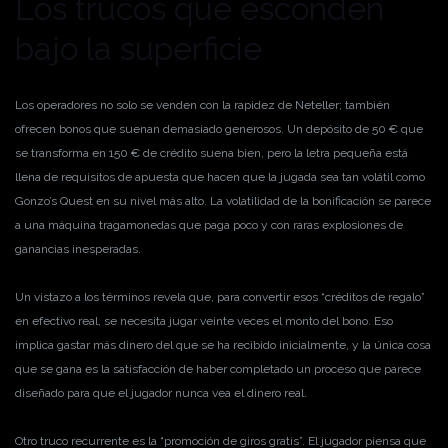
Los trucos que esconden
bajo la superficie
Los operadores no solo se venden con la rapidez de Neteller; también
ofrecen bonos que suenan demasiado generosos. Un depósito de 50 € que
se transforma en 150 € de crédito suena bien, pero la letra pequeña está
llena de requisitos de apuesta que hacen que la jugada sea tan volátil como
Gonzo’s Quest en su nivel más alto. La volatilidad de la bonificación se parece
a una máquina tragamonedas que paga poco y con raras explosiones de
ganancias inesperadas.
Un vistazo a los términos revela que, para convertir esos “créditos de regalo”
en efectivo real, se necesita jugar veinte veces el monto del bono. Eso
implica gastar más dinero del que se ha recibido inicialmente, y la única cosa
que se gana es la satisfacción de haber completado un proceso que parece
diseñado para que el jugador nunca vea el dinero real.
Otro truco recurrente es la “promoción de giros gratis”. El jugador piensa que