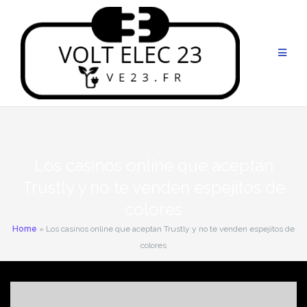
Aller
au
contenu
Los casinos online que aceptan
Trustly y no te venden espejitos de
colores
Home
»
Los casinos online que aceptan Trustly y no te venden espejitos de
colores