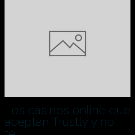
Los casinos online que
aceptan Trustly y no
te…