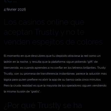
4 février 2026
Los casinos online que
aceptan Trustly y no te
venden espejitos de colores
El momento en que descubres que tu depósito atraviesa la red como un
ladrón en la noche, y resulta que la plataforma sigue pidiendo “gift” de
bienvenida, es cuando aprendes a no confiar en los letreros brillantes. Trusty
Trustly, con su promesa de transferencia instantánea, parece la solución más
lógica para quien prefiere no abrir la app de su banco cada cinco minutos.
Pero la cruda realidad es que la mayoría de los operadores siguen vendiendo
la misma ilusión de “gratis”.
¿Por qué Trustly se ha