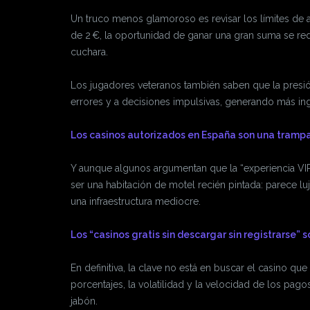
Un truco menos glamoroso es revisar los límites de ap
de 2 €, la oportunidad de ganar una gran suma se re
cuchara.
Los jugadores veteranos también saben que la presión
errores y a decisiones impulsivas, generando más ing
Los casinos autorizados en España son una trampa b
Y aunque algunos argumentan que la “experiencia VIP” 
ser una habitación de motel recién pintada: parece lu
una infraestructura mediocre.
Los “casinos gratis sin descargar sin registrarse” so
En definitiva, la clave no está en buscar el casino que
porcentajes, la volatilidad y la velocidad de los pagos
jabón.