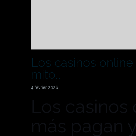
Los casinos online
mito…
4 février 2026
Los casinos 
más pagan y 