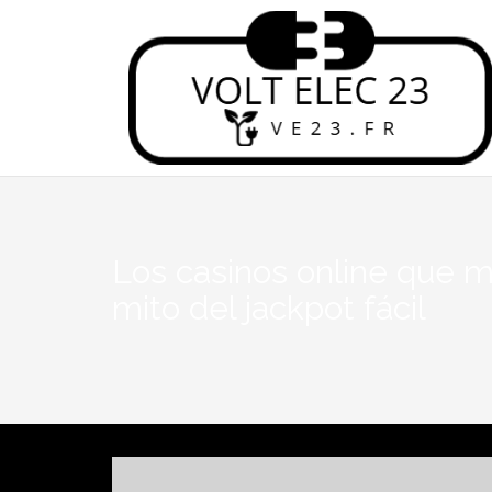
Aller
au
contenu
Los casinos online que m
mito del jackpot fácil