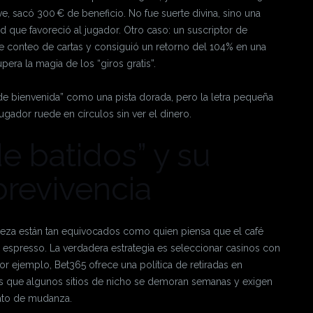
e, sacó 300 € de beneficio. No fue suerte divina, sino una
 que favoreció al jugador. Otro caso: un suscriptor de
de conteo de cartas y consiguió un retorno del 104% en una
era la magia de los “giros gratis”.
 de bienvenida” como una pista dorada, pero la letra pequeña
ugador ruede en círculos sin ver el dinero.
e batidos” y su
brevivencia
queza están tan equivocados como quien piensa que el café
a espresso. La verdadera estrategia es seleccionar casinos con
or ejemplo, Bet365 ofrece una política de retiradas en
tras que algunos sitios de nicho se demoran semanas y exigen
rato de mudanza.