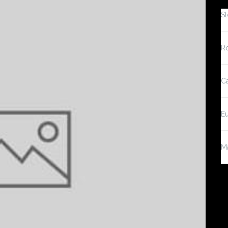
S
Ro
C
E
Ma