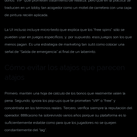
bonos “VIP” que prometen tratamiento de realeza, pero que en la práctica se
traducen en un lobby tan acogedor como un motel de carretera con una capa
de pintura recién aplicada.
La UI incluso incluye micro‑texto que explica que los “free spins” sólo se
pueden usar en juegos específicos; y, por supuesto, esos juegos son los que
menos pagan. Es una estrategia de marketing tan sutil como colocar una
señal de “Salida de emergencia” al final de un laberinto.
Cómo evitar los atajos que parecen
atajos
Primero, mantén una hoja de cálculo de los bonos que realmente valen la
pena. Segundo, ignora los pop‑ups que te prometen “VIP” o “free” y
concéntrate en los términos reales. Tercero, verifica siempre la reputación del
operador; 888casino ha sobrevivido varios años porque su plataforma es lo
suficientemente estable como para que los jugadores no se quejen
constantemente del “lag”.