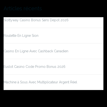
Articles récents
Slottyway Casino Bonus Sans Depot 2026
Roulette En Ligne Sion
Casino En Ligne Avec Cashback Canadien
Euslot Casino Code Promo Bonus 2026
Machine à Sous Avec Multiplicateur Argent Réel