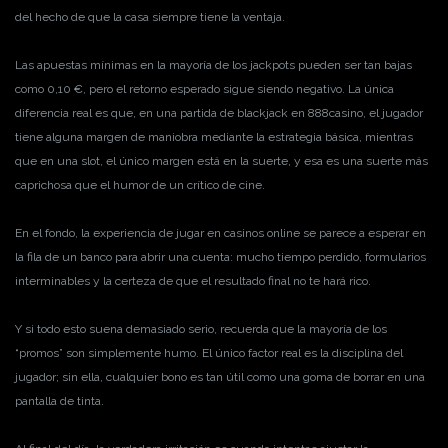
del hecho de que la casa siempre tiene la ventaja.
Las apuestas mínimas en la mayoría de los jackpots pueden ser tan bajas
como 0,10 €, pero el retorno esperado sigue siendo negativo. La única
diferencia real es que, en una partida de blackjack en 888casino, el jugador
tiene alguna margen de maniobra mediante la estrategia básica, mientras
que en una slot, el único margen está en la suerte, y esa es una suerte más
caprichosa que el humor de un crítico de cine.
En el fondo, la experiencia de jugar en casinos online se parece a esperar en
la fila de un banco para abrir una cuenta: mucho tiempo perdido, formularios
interminables y la certeza de que el resultado final no te hará rico.
Y si todo esto suena demasiado serio, recuerda que la mayoría de los
“promos” son simplemente humo. El único factor real es la disciplina del
jugador; sin ella, cualquier bono es tan útil como una goma de borrar en una
pantalla de tinta.