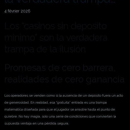
4 février 2026
Los “casinos sin deposito
minimo” son la verdadera
trampa de la ilusión
Promesas de cero barrera,
realidades de cero ganancia
Los operadores se venden como si la ausencia de un depósito fuera un acto
de generosidad. En realidad, esa “gratuita” entrada es una trampa
matemática diseñada para que el jugador se arrastre hasta el punto de
quiebre. No hay magia, solo una serie de condiciones que convierten la
supuesta ventaja en una pérdida segura.