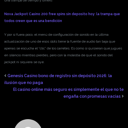
una trampa de tiempo y dinero.
Nova Jackpot Casino 200 free spins sin deposito hoy: la trampa que
todos creen que es una bendición
Y por si fuera poco, el menú de configuración de sonido en la última
actualización de uno de esos slots tiene la fuente de audio tan baja que
apenas se escucha el “clic” de los carretes. Es como si quisieran que jugues
en silencio mientras pierdes, pero con la molestia de que el sonido del
jackpot ni siquiera se oye.
Genesis Casino bono de registro sin depósito 2026: la
ilusión que no paga
El casino online más seguro es simplemente el que no te
engaña con promesas vacías