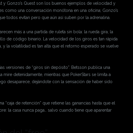
rst y Gonzo’s Quest son los buenos ejemplos de velocidad y
e, es como una conversación monótona en una oficina; Gonzo’s
ue todos evitan pero que aún así suben por la adrenalina.
ecen más a una partida de ruleta sin bola: la rueda gira, la
lo de código binario. La velocidad de los giros es tan rápida
 y la volatilidad es tan alta que el retorno esperado se vuelve
s versiones de “giros sin depósito”. Betsson publica una
la mire detenidamente, mientras que PokerStars se limita a
 luego desaparece, dejándote con la sensación de haber sido
na “caja de retención” que retiene las ganancias hasta que el
pre: la casa nunca paga… salvo cuando tiene que aparentar
ón del “free”