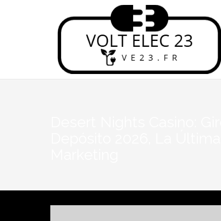
Aller
au
contenu
Desert Nights Casino: Gir
Depósito 2026, La Última 
Marketing