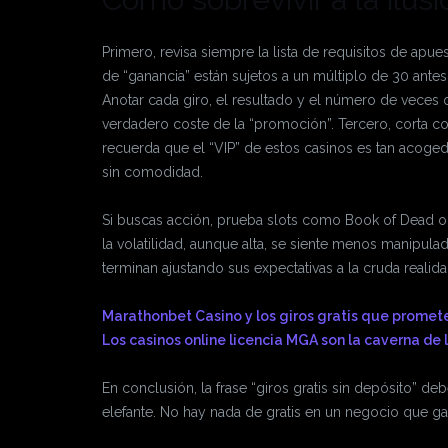
Primero, revisa siempre la lista de requisitos de apu
de “ganancia” están sujetos a un múltiplo de 30 ante
Anotar cada giro, el resultado y el número de veces q
verdadero coste de la “promoción”. Tercero, corta co
recuerda que el “VIP” de estos casinos es tan acoged
sin comodidad.
Si buscas acción, prueba slots como Book of Dead o 
la volatilidad, aunque alta, se siente menos manipulada
terminan ajustando sus expectativas a la cruda realid
Marathonbet Casino y los giros gratis que prometen
Los casinos online licencia MGA son la caverna de l
En conclusión, la frase “giros gratis sin depósito” 
elefante. No hay nada de gratis en un negocio que gana