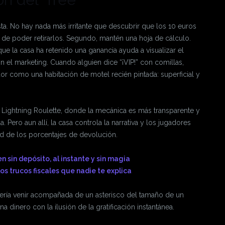
esta. No hay nada más irritante que descubrir que los 10 euros
s de poder retirarlos. Segundo, mantén una hoja de cálculo.
ue la casa ha retenido una ganancia ayuda a visualizar el
n el marketing. Cuando alguien dice “¡VIP!” con comillas,
or como una habitación de motel recién pintada: superficial y
Lightning Roulette, donde la mecánica es más transparente y
. Pero aun allí, la casa controla la narrativa y los jugadores
ad de los porcentajes de devolución.
 sin depósito, al instante y sin magia
os trucos fiscales que nadie te explica
debería venir acompañada de un asterisco del tamaño de un
 dinero con la ilusión de la gratificación instantánea.