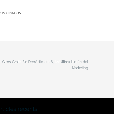
CLIMATISATION
: Giros Gratis Sin Depósito 2026, La Última Ilusión del
Marketing
rticles récents