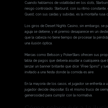
Cuando hablamos de volatilidad en los slots, Starbu
riesgo controlado. Starburst, con su ritmo constant
Quest, con sus caídas y subidas, es la montaña rusa q
Los giros de Desert Nights Casino, sin embargo, se par
aguja se detiene, y el premio desaparece en un destel
que la cabeza no tiene tiempo de procesar la pérdida,
una ilusión óptica.
Marcas como Betsson y PokerStars ofrecen sus propia
tabla de pagos que debería asustar a cualquiera que 
lanzar un banner brillante que dice “¡Free Spins!” y
invitado a una fiesta donde la comida es aire.
En la mayoría de los casos, el jugador se enfrenta a u
jugador decide depositar. Es el mismo truco de siem
generosidad para cumplir con la normativa.
Cómo sobrevivir a la ilusi