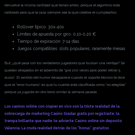
devuelve la misma cantidad que tenías antes, porque el algoritmo está
calibrado para que la casa siempre sea la que celebra el cumpleaños.
Rollover típico: 30x‑40x
Límites de apuesta por giro: 0,10‑0,20 €
Tiempo de expiración: 7‑14 días
Juegos compatibles: slots populares, raramente mesas
But, ¿qué pasa con los verdaderos jugadores que buscan una ventaja? Se
quedan atrapados en el laberinto de “gira 100 veces para poder retirar 5
euros”. El sentido del humor desaparece cuando el soporte técnico te dice
que el “error humano” es que tu cuenta está clasificada como “no elegible”
porque ya jugaste en otro bono similar la semana pasada.
Los casinos online con crupier en vivo son la triste realidad de la
sobrecarga de marketing
Casino tiradas gratis por registrarte: la
trampa brillante que nadie te advierte
Casino online sin deposito
Valencia: La cruda realidad detrás de los “bonus” gratuitos