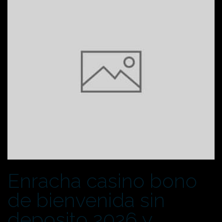
Enracha casino bono
de bienvenida sin
deposito 2026 y…