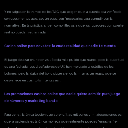
Y no caigas en la trampa de los T&C que exigen que la cuenta sea verificada
con documentos que, según ellos, son “necesarios para cumplir con la
normativa”. En la práctica, sirven como filtro para que los jugadores con suerte
real no puedan retirar nada.
Casino online para novatos: la cruda realidad que nadie te cuenta
El juego de azar online en 2026 está más pulido que nunca, pero la pulcritud
es una fachada. Los diseñadores de UX han mejorado la estética de los
botones, pero la lógica del bono sigue siendo la misma: un regalo que se
desvanece en cuanto lo intentas asir.
Las promociones casinos online que nadie quiere admitir: puro juego
de números y marketing barato
Para cerrar, la única lección que aprendí tras mil bonos y mil decepciones es
que la paciencia es la única moneda que realmente puedes “enrachar” en