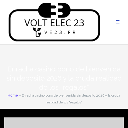
Aller
au
contenu
Enracha casino bono de bienvenida
sin deposito 2026 y la cruda realidad
de los “regalos”
Home
»
Enracha casino bono de bienvenida sin deposito 2026 y la cruda
realidad de los “regalos”