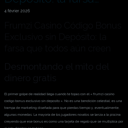
4 février 2026
Frumzi Casino Código Bonus
Exclusivo sin Depósito: la
farsa que todos aún creen
Desmontando el mito del
dinero gratis
El primer golpe de realidad llega cuando te topas con el « frumzi casino
codigo bonus exclusivo sin deposito ». No es una bendición celestial, es una
trampa de marketing diseñada para que pierdas tiempo y, eventualmente,
algunas monedas. La mayoría de los jugadores novatos se lanza a la piscina
creyendo que ese bonus es como una tarjeta de regalo que se multiplica por