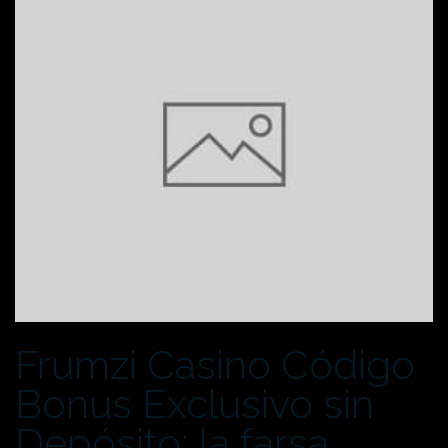
Frumzi Casino Código
Bonus Exclusivo sin
Depósito: la farsa…