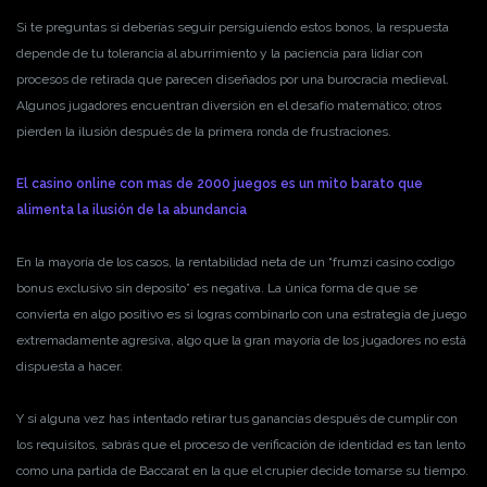
Si te preguntas si deberías seguir persiguiendo estos bonos, la respuesta
depende de tu tolerancia al aburrimiento y la paciencia para lidiar con
procesos de retirada que parecen diseñados por una burocracia medieval.
Algunos jugadores encuentran diversión en el desafío matemático; otros
pierden la ilusión después de la primera ronda de frustraciones.
El casino online con mas de 2000 juegos es un mito barato que
alimenta la ilusión de la abundancia
En la mayoría de los casos, la rentabilidad neta de un “frumzi casino codigo
bonus exclusivo sin deposito” es negativa. La única forma de que se
convierta en algo positivo es si logras combinarlo con una estrategia de juego
extremadamente agresiva, algo que la gran mayoría de los jugadores no está
dispuesta a hacer.
Y si alguna vez has intentado retirar tus ganancias después de cumplir con
los requisitos, sabrás que el proceso de verificación de identidad es tan lento
como una partida de Baccarat en la que el crupier decide tomarse su tiempo.