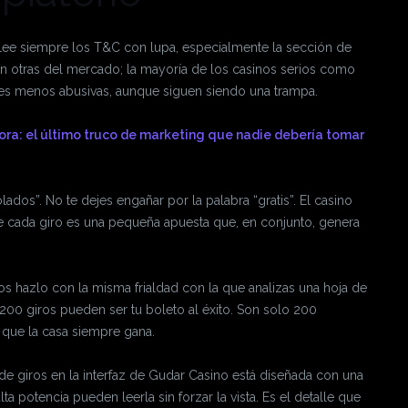
r. Lee siempre los T&C con lupa, especialmente la sección de
on otras del mercado; la mayoría de los casinos serios como
s menos abusivas, aunque siguen siendo una trampa.
ora: el último truco de marketing que nadie debería tomar
dos”. No te dejes engañar por la palabra “gratis”. El casino
e cada giro es una pequeña apuesta que, en conjunto, genera
os hazlo con la misma frialdad con la que analizas una hoja de
s 200 giros pueden ser tu boleto al éxito. Son solo 200
que la casa siempre gana.
de giros en la interfaz de Gudar Casino está diseñada con una
ta potencia pueden leerla sin forzar la vista. Es el detalle que