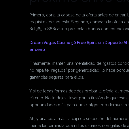
Primero, corta la cabeza de la oferta antes de entra
requisitos de apuesta. Segundo, compara la oferta c
Bet365 o 888casino presentan bonos con condicione
Dream Vegas Casino 50 Free Spins sin Depósito Ah
en serio
Finalmente, mantén una mentalidad de “gastos controla
no reparte “regalos” por generosidad; lo hace porqu
ganancias seguras para ellos.
Y si de todas formas decides probar la oferta, al men
cálculo. No te dejes llevar por la ilusión de que eso
oportunidades más para que el algoritmo demuestre 
Ah, y una cosa más: la caja de selección del número 
fuente tan diminuta que ni los usuarios con gafas de al