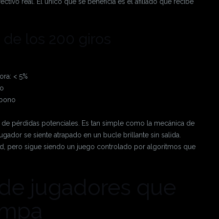
ctivo real. El único que se beneficia es el afiliado que recibe
 de los 200 giros
ora: < 5%
ro
 bono
 de pérdidas potenciales. Es tan simple como la mecánica de
l jugador se siente atrapado en un bucle brillante sin salida.
dad, pero sigue siendo un juego controlado por algoritmos que
 de jugadores que
rampa