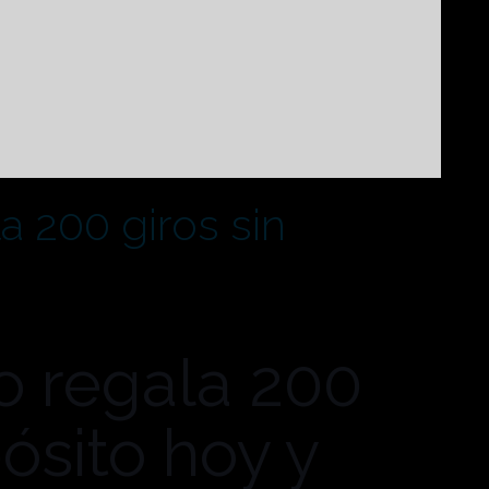
a 200 giros sin
o regala 200
ósito hoy y