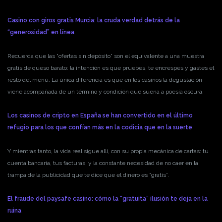
Casino con giros gratis Murcia: la cruda verdad detrás de la
“generosidad” en línea
Recuerda que las “ofertas sin depósito” son el equivalente a una muestra
gratis de queso barato: la intención es que pruebes, te encrespes y gastes el
resto del menú. La única diferencia es que en los casinos la degustación
viene acompañada de un término y condición que suena a poesía oscura.
Los casinos de cripto en España se han convertido en el último
refugio para los que confían más en la codicia que en la suerte
Y mientras tanto, la vida real sigue allí, con su propia mecánica de cartas: tu
cuenta bancaria, tus facturas, y la constante necesidad de no caer en la
trampa de la publicidad que te dice que el dinero es “gratis”.
El fraude del paysafe casino: cómo la “gratuita” ilusión te deja en la
ruina