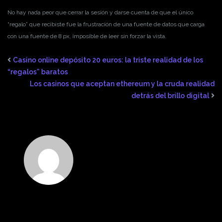
No hay nada peor que cerrar la sesión y darse cuenta de que el único
“regalo” que recibiste fue la frustración de una fuente de datos que carga
con una fuente de 8 px, imposible de leer sin forzar la vista.
Casino online depósito 20 euros: la triste realidad de los
“regalos” baratos
Los casinos que aceptan ethereum y la cruda realidad
detrás del brillo digital