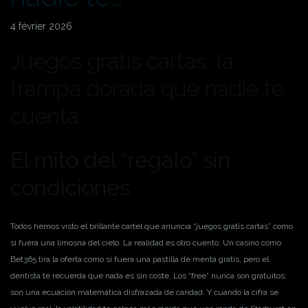
4 février 2026
Juegos gratis cartas: la
trampa dorada que nadie te
cuenta
El mito del “regalo” sin
condiciones
Todos hemos visto el brillante cartel que anuncia “juegos gratis cartas” como
si fuera una limosna del cielo. La realidad es otro cuento. Un casino como
Bet365 tira la oferta como si fuera una pastilla de menta gratis, pero el
dentista te recuerda que nada es sin coste. Los “free” nunca son gratuitos;
son una ecuación matemática disfrazada de caridad. Y cuando la cifra se