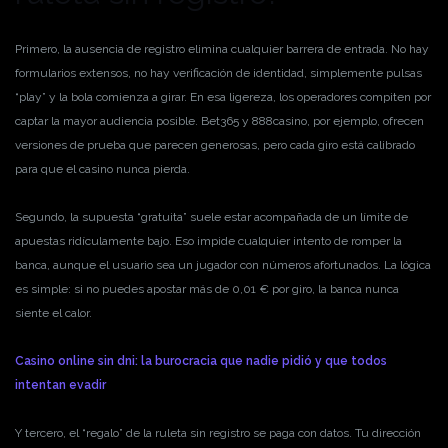
Primero, la ausencia de registro elimina cualquier barrera de entrada. No hay
formularios extensos, no hay verificación de identidad, simplemente pulsas
“play” y la bola comienza a girar. En esa ligereza, los operadores compiten por
captar la mayor audiencia posible. Bet365 y 888casino, por ejemplo, ofrecen
versiones de prueba que parecen generosas, pero cada giro está calibrado
para que el casino nunca pierda.
Segundo, la supuesta “gratuita” suele estar acompañada de un límite de
apuestas ridículamente bajo. Eso impide cualquier intento de romper la
banca, aunque el usuario sea un jugador con números afortunados. La lógica
es simple: si no puedes apostar más de 0,01 € por giro, la banca nunca
siente el calor.
Casino online sin dni: la burocracia que nadie pidió y que todos
intentan evadir
Y tercero, el “regalo” de la ruleta sin registro se paga con datos. Tu dirección