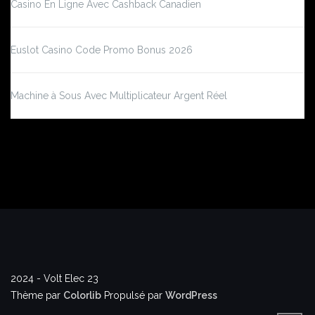
Casino En Ligne Avec Cashback Canadien
Euslot Casino Code Promo Bonus 2026
Machine à Sous Avec Multiplicateur Argent Réel
2024 - Volt Elec 23
Thème par
Colorlib
Propulsé par
WordPress