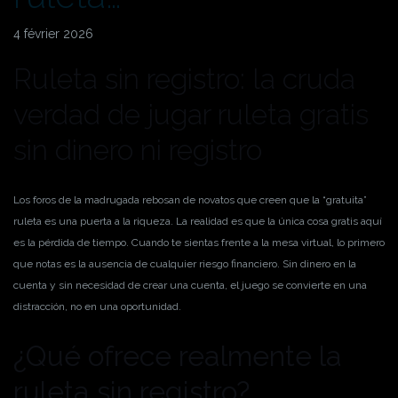
4 février 2026
Ruleta sin registro: la cruda
verdad de jugar ruleta gratis
sin dinero ni registro
Los foros de la madrugada rebosan de novatos que creen que la “gratuita”
ruleta es una puerta a la riqueza. La realidad es que la única cosa gratis aquí
es la pérdida de tiempo. Cuando te sientas frente a la mesa virtual, lo primero
que notas es la ausencia de cualquier riesgo financiero. Sin dinero en la
cuenta y sin necesidad de crear una cuenta, el juego se convierte en una
distracción, no en una oportunidad.
¿Qué ofrece realmente la
ruleta sin registro?