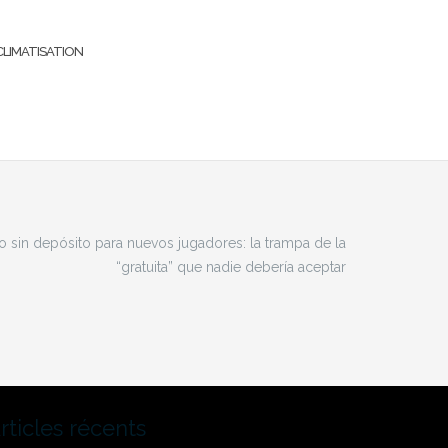
CLIMATISATION
o sin depósito para nuevos jugadores: la trampa de la
“gratuita” que nadie debería aceptar
rticles récents