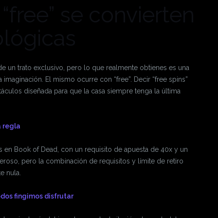
“free” se convierten
ológicas
de un trato exclusivo, pero lo que realmente obtienes es una
a imaginación. El mismo ocurre con “free”. Decir “free spins”
táculos diseñada para que la casa siempre tenga la última
a regla
iros en Book of Dead, con un requisito de apuesta de 40x y un
roso, pero la combinación de requisitos y límite de retiro
e nula.
dos fingimos disfrutar