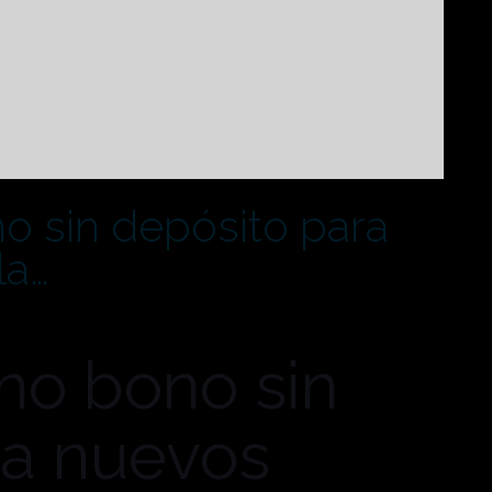
no sin depósito para
la…
ino bono sin
ra nuevos