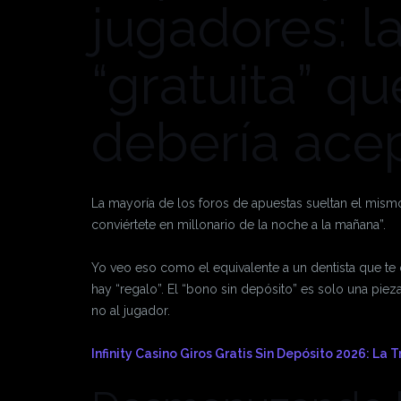
jugadores: l
“gratuita” q
debería ace
La mayoría de los foros de apuestas sueltan el mism
conviértete en millonario de la noche a la mañana”.
Yo veo eso como el equivalente a un dentista que te
hay “regalo”. El “bono sin depósito” es solo una pieza
no al jugador.
Infinity Casino Giros Gratis Sin Depósito 2026: La