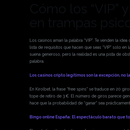
Cómo los “VIP” y 
en trampas psic
Los casinos aman la palabra “VIP”. Te venden la idea 
lista de requisitos que hacen que seas “VIP” solo en l
suena generoso, pero la realidad es una pista de obs
palabra.
Los casinos cripto legítimos son la excepción, no l
En Kirolbet, la frase “free spins” se traduce en 20 g
tope de retiro de 3 €. El número de giros parece gene
hace que la probabilidad de “ganar” sea prácticament
Bingo online España: El espectáculo barato que to