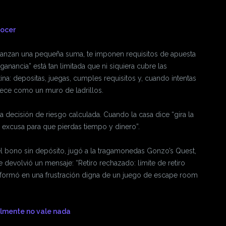
nocer
te lanzan una pequeña suma, te imponen requisitos de apuesta
anancia” está tan limitada que ni siquiera cubre las
ina: depositas, juegas, cumples requisitos y, cuando intentas
parece como un muro de ladrillos.
a decisión de riesgo calculada. Cuando la casa dice “gira la
na excusa para que pierdas tiempo y dinero”.
l bono sin depósito, jugó a la tragamonedas Gonzo’s Quest,
le devolvió un mensaje: “Retiro rechazado: límite de retiro
sformó en una frustración digna de un juego de escape room
almente no vale nada