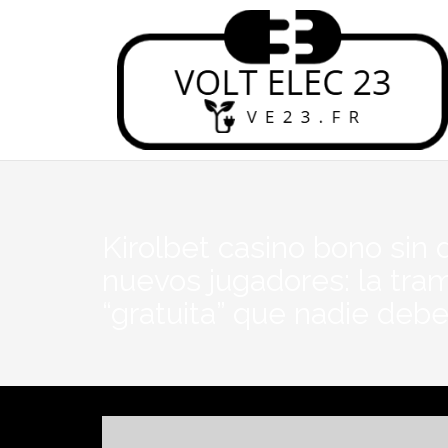
Aller
au
contenu
Kirolbet casino bono sin 
nuevos jugadores: la tra
“gratuita” que nadie debe